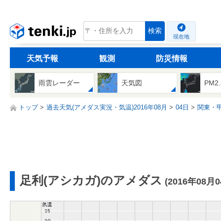
tenki.jp
検索
現在地
天気予報
観測
防災情報
雨雲レーダー
天気図
PM2
トップ
過去天気(アメダス実況・気温)2016年08月
04日
関東・
足利(アシカガ)のアメダス
(2016年08月0