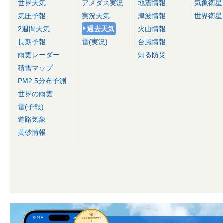
世界天気
アメダス実況
地震情報
気象衛星
気圧予報
実況天気
津波情報
世界衛星
2週間天気
過去天気
火山情報
長期予報
雷(実況)
台風情報
雨雲レーダー
知る防災
積雪マップ
PM2.5分布予測
世界の雨雲
雷(予報)
道路気象
黄砂情報