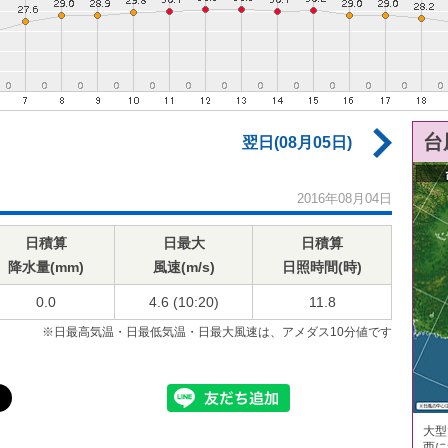
台
翌日(08月05日)
2016年08月04日
日積算
日最大
日積算
降水量(mm)
風速(m/s)
日照時間(時)
0.0
4.6 (10:20)
11.8
※日最高気温・日最低気温・日最大風速は、アメダス10分値です
大型
西に