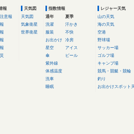
情報
天気図
指数情報
レジャー天気
注意報
天気図
通年
夏季
山の天気
報
気象衛星
洗濯
汗かき
海の天気
報
世界衛星
服装
不快
空港
報
お出かけ
冷房
野球場
報
星空
アイス
サッカー場
災
傘
ビール
ゴルフ場
紫外線
キャンプ場
体感温度
競馬・競艇・競輪
洗車
釣り
睡眠
お出かけスポット