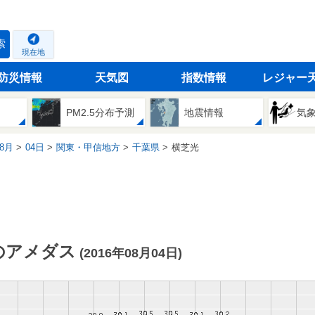
索
現在地
防災情報
天気図
指数情報
レジャー
PM2.5分布予測
地震情報
気
8月
04日
関東・甲信地方
千葉県
横芝光
のアメダス
(2016年08月04日)