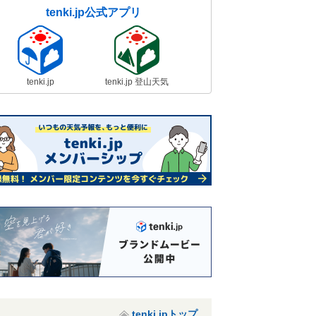
tenki.jp公式アプリ
tenki.jp
tenki.jp 登山天気
tenki.jpトップ