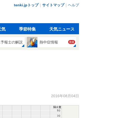
tenki.jpトップ
｜
サイトマップ
｜
ヘルプ
天気
季節特集
天気ニュース
象予報士の解説
熱中症情報
注目
2016年08月04日