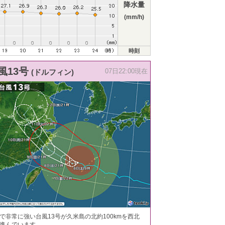
降水量
(mm/h)
時刻
風13号
(ドルフィン)
07日22:00現在
で非常に強い台風13号が久米島の北約100kmを西北
進んでいます