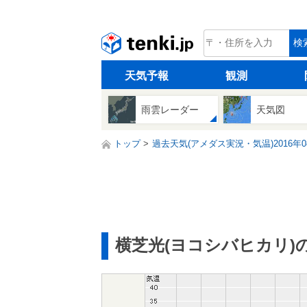
tenki.jp
検
天気予報
観測
雨雲レーダー
天気図
トップ
過去天気(アメダス実況・気温)2016年0
横芝光(ヨコシバヒカリ)