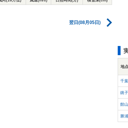
風向(16方位)
風速(m/s)
日照時間(分)
積雪深(cm)
翌日(08月05日)
地
千
銚
館
勝