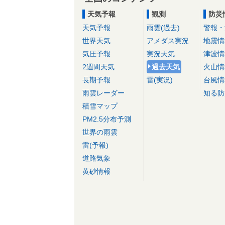
天気予報
観測
防災
天気予報
雨雲(過去)
警報・
世界天気
アメダス実況
地震情
気圧予報
実況天気
津波情
2週間天気
過去天気
火山情
長期予報
雷(実況)
台風情
雨雲レーダー
知る防
積雪マップ
PM2.5分布予測
世界の雨雲
雷(予報)
道路気象
黄砂情報