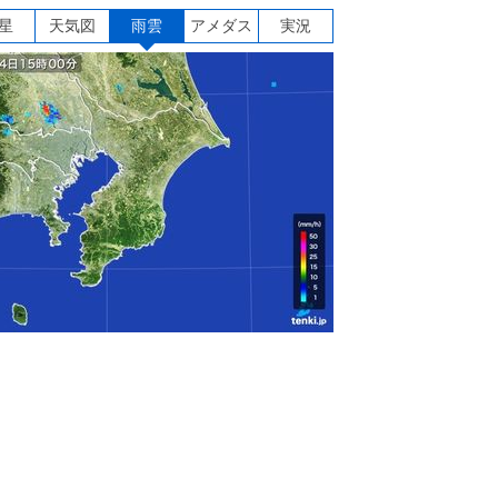
星
天気図
雨雲
アメダス
実況