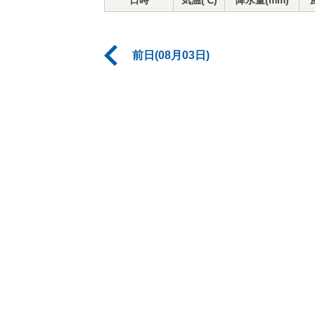
日時
気温(℃)
降水量(mm)
前日(08月03日)