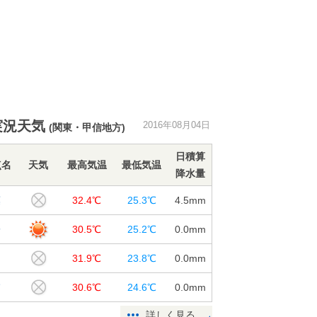
実況天気
2016年08月04日
(関東・甲信地方)
日積算
点名
天気
最高気温
最低気温
降水量
葉
32.4℃
25.3℃
4.5
mm
子
30.5℃
25.2℃
0.0
mm
山
31.9℃
23.8℃
0.0
mm
浦
30.6℃
24.6℃
0.0
mm
詳しく見る