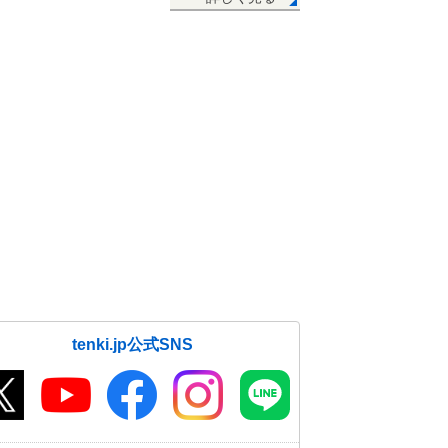
tenki.jp公式SNS