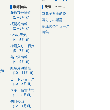
季節特集
天気ニュース
花粉飛散情報
気象予報士解説
(1～5月頃)
暮らしの話題
桜開花情報
放送局のニュース
(2～5月頃)
特集
GWの天気
(4～5月頃)
梅雨入り・明け
(5～7月頃)
熱中症情報
(4～9月頃)
紅葉見頃情報
天気
(10～11月頃)
ヒートショック
(10～3月頃)
スキー積雪情報
(11～5月頃)
初日の出
(12～1月頃)