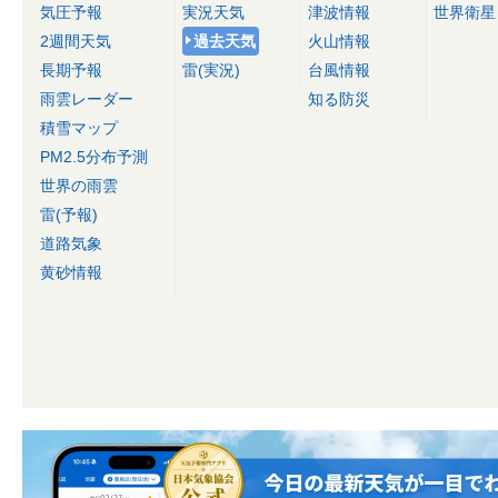
気圧予報
実況天気
津波情報
世界衛星
2週間天気
過去天気
火山情報
長期予報
雷(実況)
台風情報
雨雲レーダー
知る防災
積雪マップ
PM2.5分布予測
世界の雨雲
雷(予報)
道路気象
黄砂情報