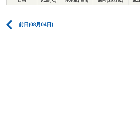
日時
気温(℃)
降水量(mm)
風向(16方位)
風速
前日(08月04日)