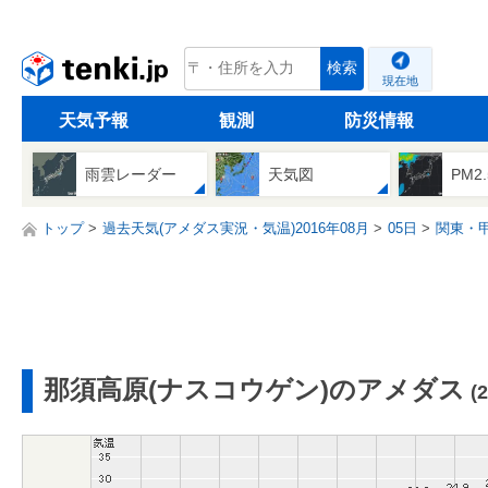
tenki.jp
検索
現在地
天気予報
観測
防災情報
雨雲レーダー
天気図
PM2
トップ
過去天気(アメダス実況・気温)2016年08月
05日
関東・
那須高原(ナスコウゲン)のアメダス
(