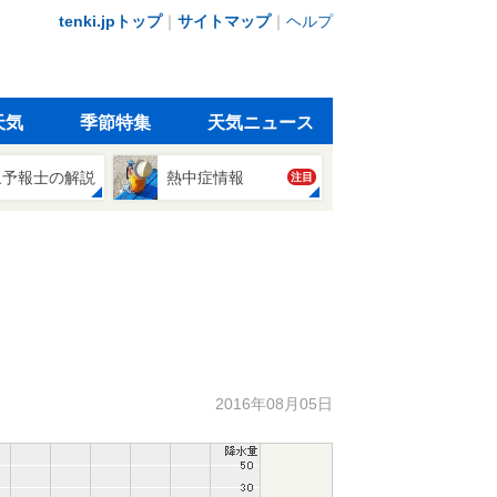
tenki.jpトップ
｜
サイトマップ
｜
ヘルプ
天気
季節特集
天気ニュース
象予報士の解説
熱中症情報
注目
2016年08月05日