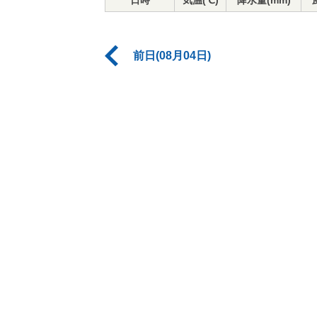
日時
気温(℃)
降水量(mm)
前日(08月04日)