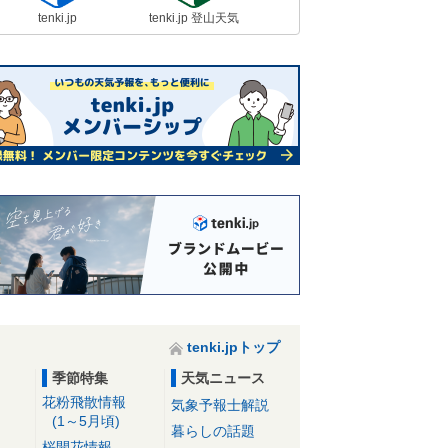
tenki.jp
tenki.jp 登山天気
tenki.jpトップ
季節特集
天気ニュース
花粉飛散情報
気象予報士解説
(1～5月頃)
暮らしの話題
桜開花情報