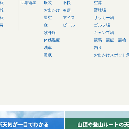
報
世界衛星
服装
不快
空港
報
お出かけ
冷房
野球場
報
星空
アイス
サッカー場
災
傘
ビール
ゴルフ場
紫外線
キャンプ場
体感温度
競馬・競艇・競輪
洗車
釣り
睡眠
お出かけスポット