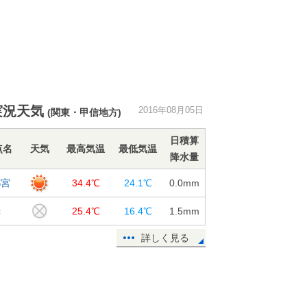
実況天気
2016年08月05日
(関東・甲信地方)
日積算
点名
天気
最高気温
最低気温
降水量
都宮
34.4℃
24.1℃
0.0
mm
光
25.4℃
16.4℃
1.5
mm
詳しく見る