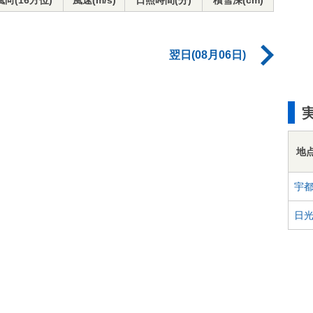
風向(16方位)
風速(m/s)
日照時間(分)
積雪深(cm)
翌日(08月06日)
地
宇
日