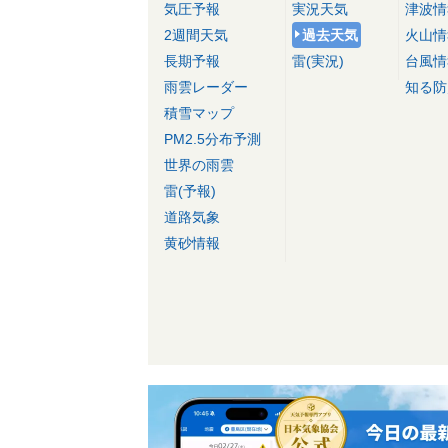
気圧予報
実況天気
津波情
2週間天気
過去天気
火山情
長期予報
雷(実況)
台風情
雨雲レーダー
知る防
積雪マップ
PM2.5分布予測
世界の雨雲
雷(予報)
道路気象
黄砂情報