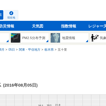
索
現在地
防災情報
天気図
指数情報
レジャー
PM2.5分布予測
地震情報
気
8月
05日
関東・甲信地方
栃木県
五十里
ス
(2016年08月05日)