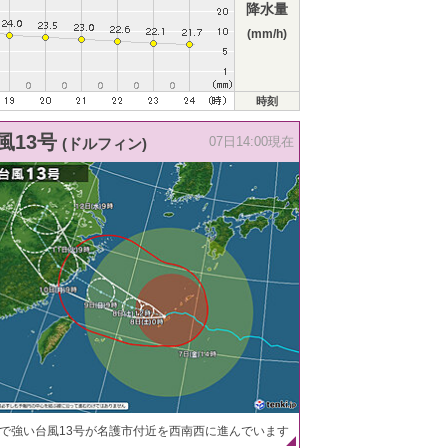
降水量
(mm/h)
時刻
風13号
(ドルフィン)
07日14:00現在
で強い台風13号が名護市付近を西南西に進んでいます