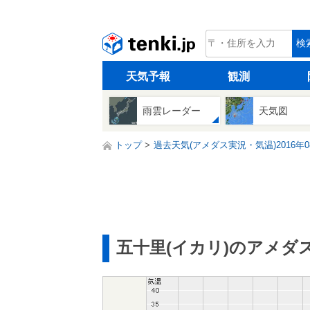
tenki.jp
検
天気予報
観測
雨雲レーダー
天気図
トップ
過去天気(アメダス実況・気温)2016年0
五十里(イカリ)のアメダ