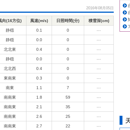
2016年08月05日
風向(16方位)
風速(m/s)
日照時間(分)
積雪深(cm)
静穏
0.1
0
---
静穏
0.0
0
---
北北東
0.4
0
---
静穏
0.0
0
---
北北西
0.4
0
---
東南東
0.3
0
---
南東
1.1
7
---
南南東
1.8
59
---
南南東
2.1
35
---
南南東
2.6
25
---
南南東
2.7
22
---