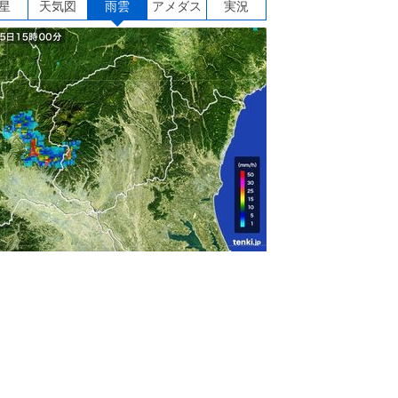
星
天気図
雨雲
アメダス
実況