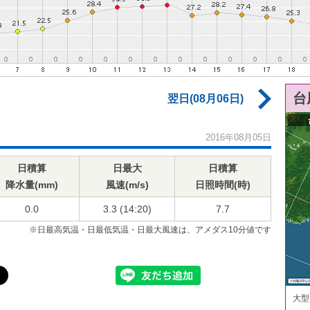
台
翌日(08月06日)
2016年08月05日
日積算
日最大
日積算
降水量(mm)
風速(m/s)
日照時間(時)
0.0
3.3 (14:20)
7.7
※日最高気温・日最低気温・日最大風速は、アメダス10分値です
大型