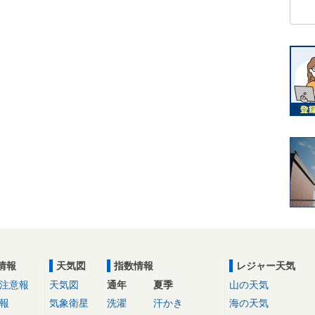
情報
天気図
指数情報
レジャー天気
注意報
天気図
通年
夏季
山の天気
報
気象衛星
洗濯
汗かき
海の天気