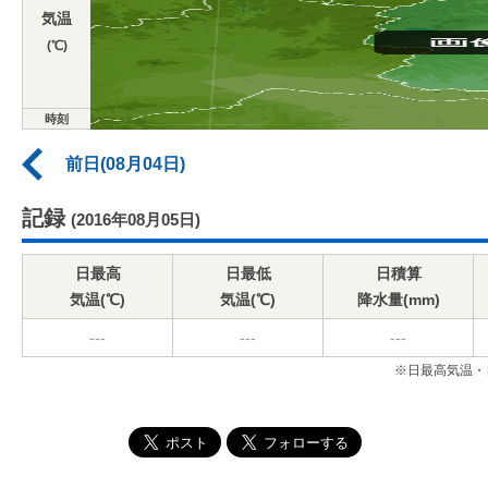
気温
(℃)
時刻
前日(08月04日)
記録
(2016年08月05日)
日最高
日最低
日積算
気温(℃)
気温(℃)
降水量(mm)
---
---
---
※日最高気温・