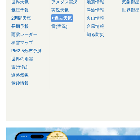
世界天気
アメダス実況
地震情報
気象衛星
気圧予報
実況天気
津波情報
世界衛星
2週間天気
過去天気
火山情報
長期予報
雷(実況)
台風情報
雨雲レーダー
知る防災
積雪マップ
PM2.5分布予測
世界の雨雲
雷(予報)
道路気象
黄砂情報