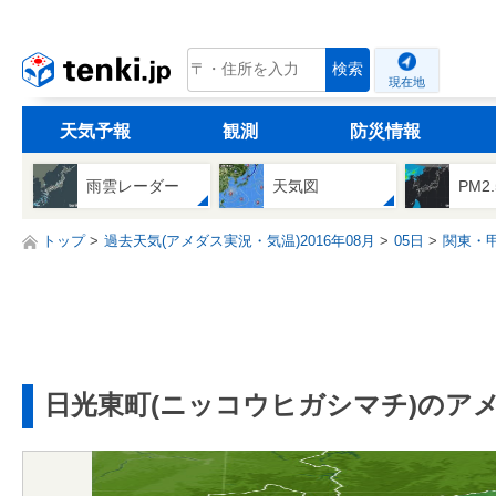
tenki.jp
検索
現在地
天気予報
観測
防災情報
雨雲レーダー
天気図
PM2
トップ
過去天気(アメダス実況・気温)2016年08月
05日
関東・
日光東町(ニッコウヒガシマチ)のア