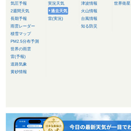
気圧予報
実況天気
津波情報
世界衛星
2週間天気
過去天気
火山情報
長期予報
雷(実況)
台風情報
雨雲レーダー
知る防災
積雪マップ
PM2.5分布予測
世界の雨雲
雷(予報)
道路気象
黄砂情報