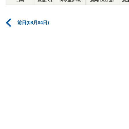
日時
気温(℃)
降水量(mm)
風向(16方位)
風速
前日(08月04日)