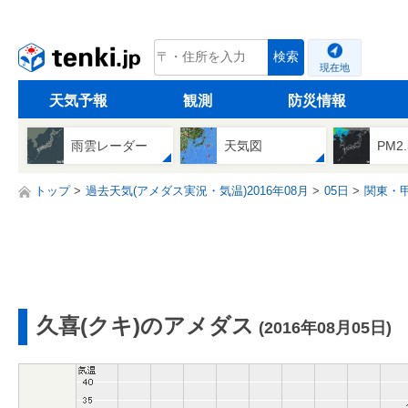
tenki.jp
検索
現在地
天気予報
観測
防災情報
雨雲レーダー
天気図
PM2
トップ
過去天気(アメダス実況・気温)2016年08月
05日
関東・
久喜(クキ)のアメダス
(2016年08月05日)