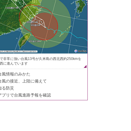
で非常に強い台風13号が久米島の西北西約250kmを
西に進んでいます
台風情報のみかた
台風の接近、上陸に備えて
知る防災
アプリで台風進路予報を確認