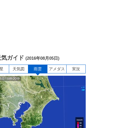
天気ガイド
(2016年08月05日)
星
天気図
雨雲
アメダス
実況