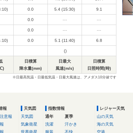
3:10)
0.0
5.4 (15:30)
9.1
0.0
---
---
0.0
---
---
4:10)
0.0
5.1 (11:40)
6.8
()
低
日積算
日最大
日積算
℃)
降水量(mm)
風速(m/s)
日照時間(時)
※日最高気温・日最低気温・日最大風速は、アメダス10分値です
情報
天気図
指数情報
レジャー天気
注意報
天気図
通年
夏季
山の天気
報
気象衛星
洗濯
汗かき
海の天気
報
世界衛星
服装
不快
空港