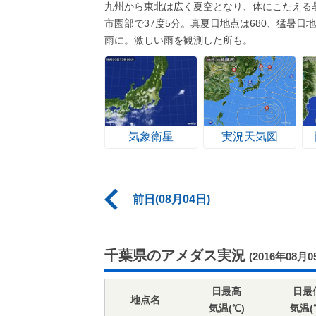
九州から東北は広く夏空となり、体にこたえる
市園部で37度5分。真夏日地点は680、猛暑
雨に。激しい雨を観測した所も。
気象衛星
実況天気図
前日(08月04日)
千葉県のアメダス実況
(2016年08月0
日最高
日最
地点名
気温(℃)
気温(