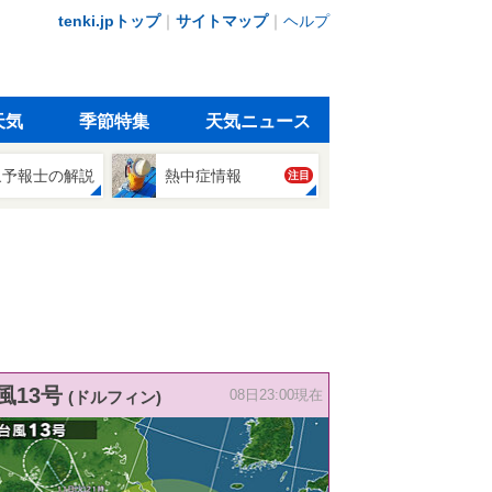
tenki.jpトップ
｜
サイトマップ
｜
ヘルプ
天気
季節特集
天気ニュース
象予報士の解説
熱中症情報
注目
風13号
(ドルフィン)
08日23:00現在