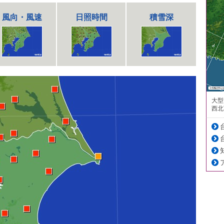
風向・風速
日照時間
積雪深
大型
西北