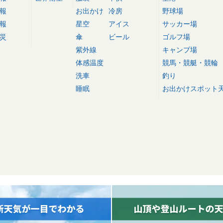
報
お出かけ
冷房
野球場
報
星空
アイス
サッカー場
災
傘
ビール
ゴルフ場
紫外線
キャンプ場
体感温度
競馬・競艇・競輪
洗車
釣り
睡眠
お出かけスポット