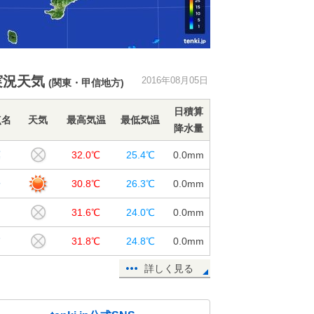
実況天気
2016年08月05日
(関東・甲信地方)
日積算
点名
天気
最高気温
最低気温
降水量
葉
32.0℃
25.4℃
0.0
mm
子
30.8℃
26.3℃
0.0
mm
山
31.6℃
24.0℃
0.0
mm
浦
31.8℃
24.8℃
0.0
mm
詳しく見る