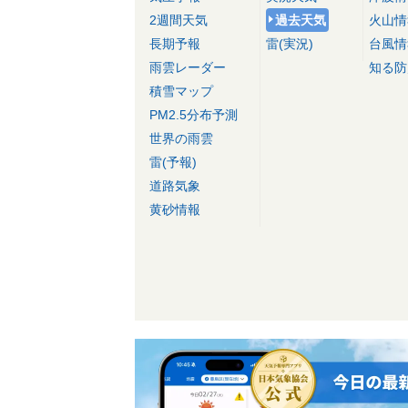
2週間天気
過去天気
火山情
長期予報
雷(実況)
台風情
雨雲レーダー
知る防
積雪マップ
PM2.5分布予測
世界の雨雲
雷(予報)
道路気象
黄砂情報