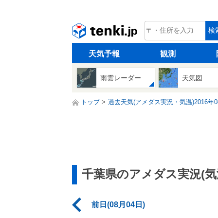
tenki.jp
検
天気予報
観測
雨雲レーダー
天気図
トップ
過去天気(アメダス実況・気温)2016年0
千葉県のアメダス実況(気
前日(08月04日)