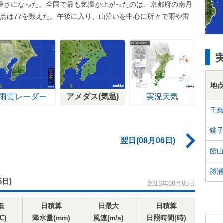
暑さになった。全国で最も気温が上がったのは、京都府の南丹
日地点は77を数えた。午後に入り、山沿いを中心に所々で雨や雷
地
雨雲レーダー
アメダス(気温)
実況天気
千
銚
翌日(08月06日)
館
勝
5日)
2016年08月05日
低
日積算
日最大
日積算
℃)
降水量(mm)
風速(m/s)
日照時間(時)