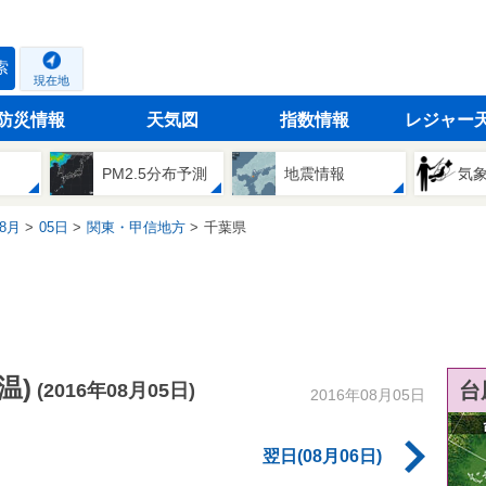
索
現在地
防災情報
天気図
指数情報
レジャー
PM2.5分布予測
地震情報
気
8月
05日
関東・甲信地方
千葉県
温)
台
(2016年08月05日)
2016年08月05日
翌日(08月06日)