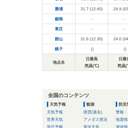
勝浦
31.7 (12:40)
24.9 (0
鋸南
---
---
東庄
---
---
館山
31.6 (12:30)
24.0 (0
銚子
()
()
日最高
日最
地点名
気温(℃)
気温(
全国のコンテンツ
天気予報
観測
防災
天気予報
雨雲(過去)
警報・
世界天気
アメダス実況
地震情
気圧予報
実況天気
津波情