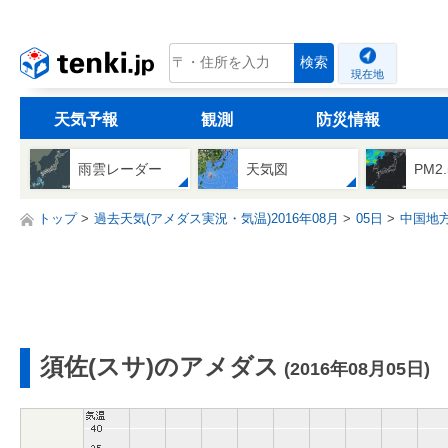
tenki.jp
検索
現在地
天気予報
観測
防災情報
雨雲レーダー
天気図
PM2
トップ
過去天気(アメダス実況・気温)2016年08月
05日
中国地
須佐(スサ)のアメダス
(2016年08月05日)