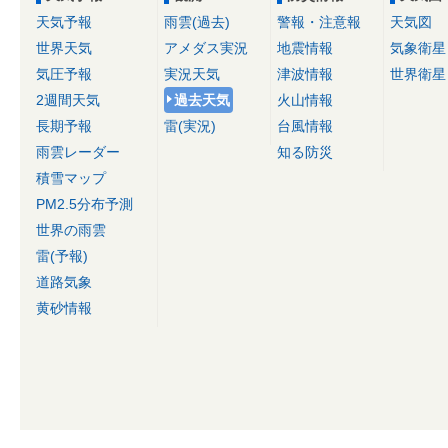
天気予報
雨雲(過去)
警報・注意報
天気図
世界天気
アメダス実況
地震情報
気象衛星
気圧予報
実況天気
津波情報
世界衛星
2週間天気
過去天気
火山情報
長期予報
雷(実況)
台風情報
雨雲レーダー
知る防災
積雪マップ
PM2.5分布予測
世界の雨雲
雷(予報)
道路気象
黄砂情報