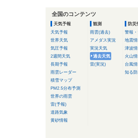
全国のコンテンツ
天気予報
観測
防災
天気予報
雨雲(過去)
警報・
世界天気
アメダス実況
地震情
気圧予報
実況天気
津波情
2週間天気
過去天気
火山情
長期予報
雷(実況)
台風情
雨雲レーダー
知る防
積雪マップ
PM2.5分布予測
世界の雨雲
雷(予報)
道路気象
黄砂情報