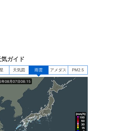
天気ガイド
星
天気図
雨雲
アメダス
PM2.5