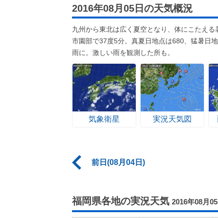
2016年08月05日の天気概況
九州から東北は広く夏空となり、体にこたえる
市園部で37度5分。真夏日地点は680、猛暑
雨に。激しい雨を観測した所も。
気象衛星
実況天気図
前日(08月04日)
福岡県各地の実況天気
2016年08月0