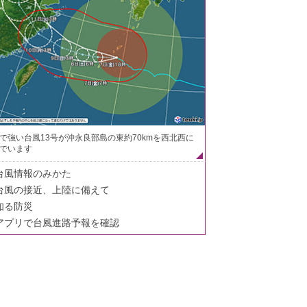
で強い台風13号が沖永良部島の東約70kmを西北西に
でいます
台風情報のみかた
台風の接近、上陸に備えて
知る防災
アプリで台風進路予報を確認