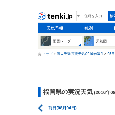
tenki.jp
検
天気予報
観測
雨雲レーダー
天気図
トップ
過去天気(実況天気)2016年08月
05日
福岡県の実況天気
(2016年0
前日(08月04日)