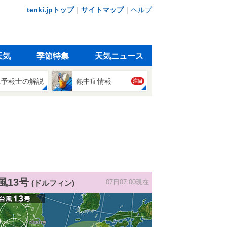
tenki.jpトップ
｜
サイトマップ
｜
ヘルプ
天気
季節特集
天気ニュース
象予報士の解説
熱中症情報
注目
風13号
(ドルフィン)
07日07:00現在