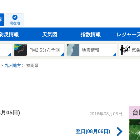
索
現在地
防災情報
天気図
指数情報
レジャー
PM2.5分布予測
地震情報
気
九州地方
福岡県
台
8月05日)
2016年08月05日
翌日(08月06日)