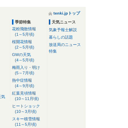
tenki.jpトップ
季節特集
天気ニュース
花粉飛散情報
気象予報士解説
(1～5月頃)
暮らしの話題
桜開花情報
放送局のニュース
(2～5月頃)
特集
GWの天気
(4～5月頃)
梅雨入り・明け
(5～7月頃)
熱中症情報
(4～9月頃)
紅葉見頃情報
天気
(10～11月頃)
ヒートショック
(10～3月頃)
スキー積雪情報
(11～5月頃)