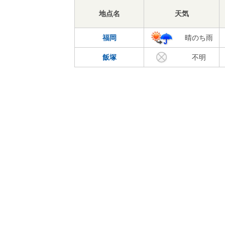
地点名
天気
福岡
晴のち雨
飯塚
不明