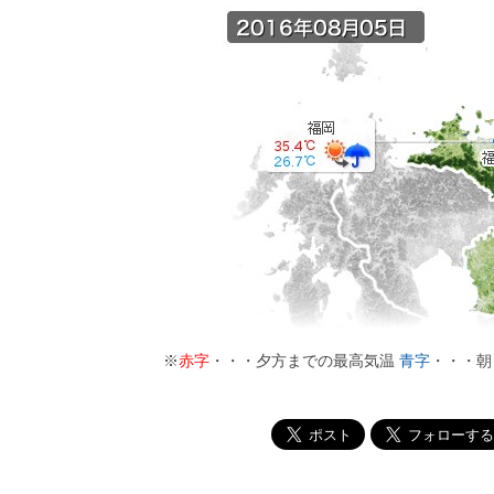
※
赤字
・・・夕方までの最高気温
青字
・・・朝