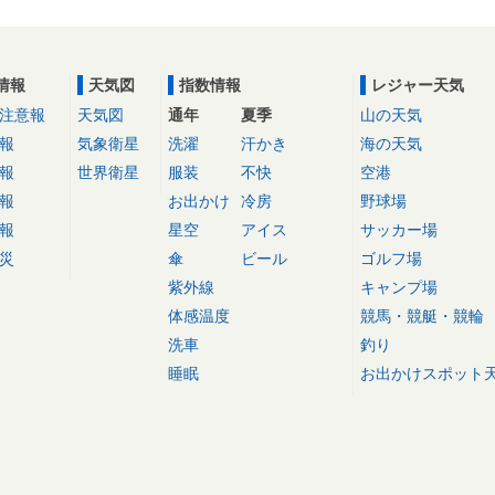
情報
天気図
指数情報
レジャー天気
注意報
天気図
通年
夏季
山の天気
報
気象衛星
洗濯
汗かき
海の天気
報
世界衛星
服装
不快
空港
報
お出かけ
冷房
野球場
報
星空
アイス
サッカー場
災
傘
ビール
ゴルフ場
紫外線
キャンプ場
体感温度
競馬・競艇・競輪
洗車
釣り
睡眠
お出かけスポット