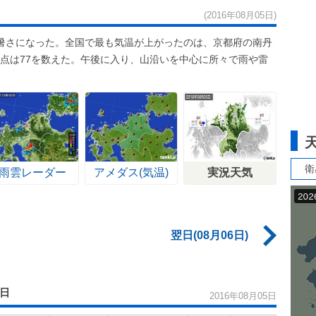
(2016年08月05日)
暑さになった。全国で最も気温が上がったのは、京都府の南丹
日地点は77を数えた。午後に入り、山沿いを中心に所々で雨や雷
衛
雨雲レーダー
アメダス(気温)
実況天気
翌日(08月06日)
5日
2016年08月05日