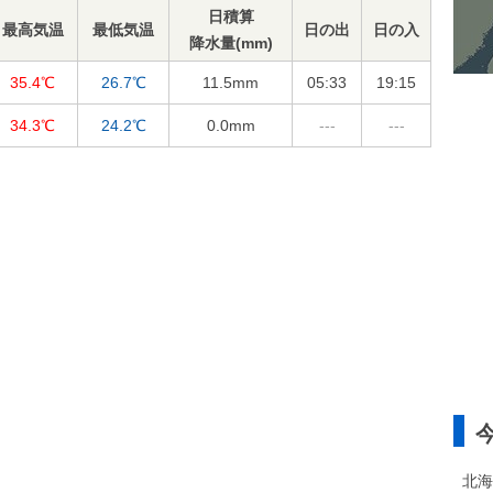
日積算
最高気温
最低気温
日の出
日の入
降水量(mm)
35.4℃
26.7℃
11.5
mm
05:33
19:15
34.3℃
24.2℃
0.0
mm
---
---
北海