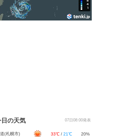
今日の天気
07日08:00発表
道(札幌市)
33℃
/
21℃
20%