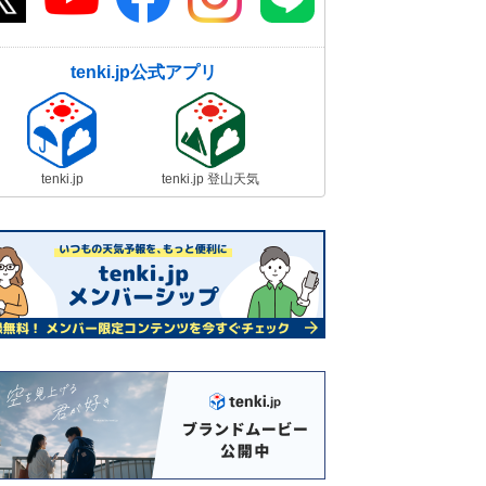
tenki.jp公式アプリ
tenki.jp
tenki.jp 登山天気