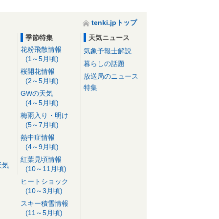
tenki.jpトップ
季節特集
天気ニュース
花粉飛散情報
気象予報士解説
(1～5月頃)
暮らしの話題
桜開花情報
放送局のニュース
(2～5月頃)
特集
GWの天気
(4～5月頃)
梅雨入り・明け
(5～7月頃)
熱中症情報
(4～9月頃)
紅葉見頃情報
天気
(10～11月頃)
ヒートショック
(10～3月頃)
スキー積雪情報
(11～5月頃)