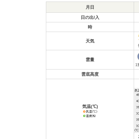
月日
日の出/入
時
天気
雲量
1
雲底高度
気温(℃)