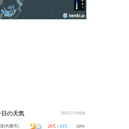
今日の天気
08日22:00発表
道(札幌市)
25℃
/
23℃
20%