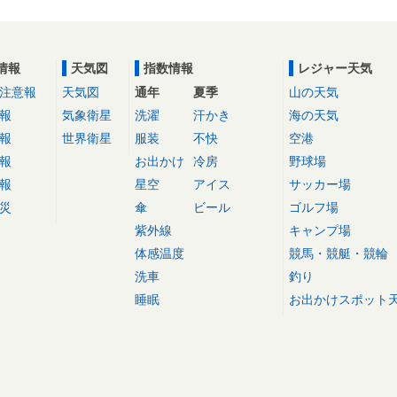
情報
天気図
指数情報
レジャー天気
注意報
天気図
通年
夏季
山の天気
報
気象衛星
洗濯
汗かき
海の天気
報
世界衛星
服装
不快
空港
報
お出かけ
冷房
野球場
報
星空
アイス
サッカー場
災
傘
ビール
ゴルフ場
紫外線
キャンプ場
体感温度
競馬・競艇・競輪
洗車
釣り
睡眠
お出かけスポット