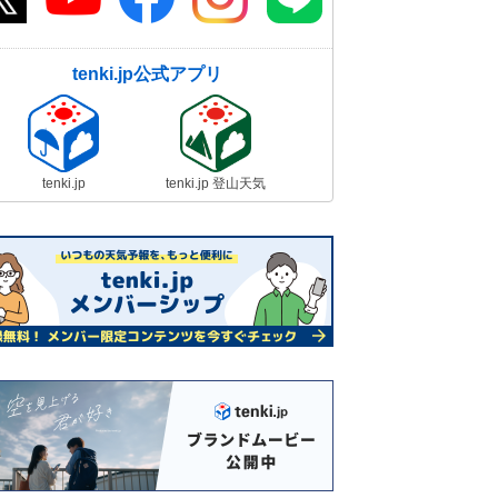
tenki.jp公式アプリ
tenki.jp
tenki.jp 登山天気