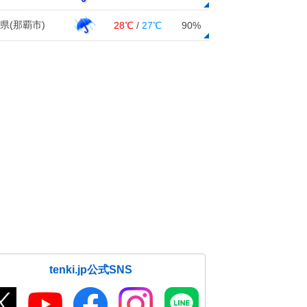
県(那覇市)
28℃
/
27℃
90%
tenki.jp公式SNS