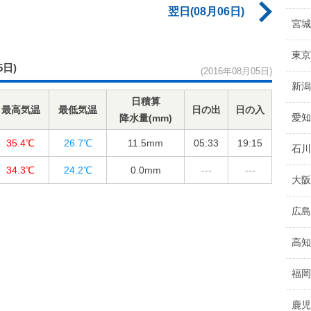
翌日(08月06日)
宮城
東京
5日)
(2016年08月05日)
新潟
日積算
最高気温
最低気温
日の出
日の入
愛知
降水量(mm)
35.4℃
26.7℃
11.5
mm
05:33
19:15
石川
34.3℃
24.2℃
0.0
mm
---
---
大阪
広島
高知
福岡
鹿児