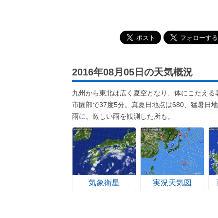
2016年08月05日の天気概況
九州から東北は広く夏空となり、体にこたえる
市園部で37度5分。真夏日地点は680、猛暑
雨に。激しい雨を観測した所も。
気象衛星
実況天気図