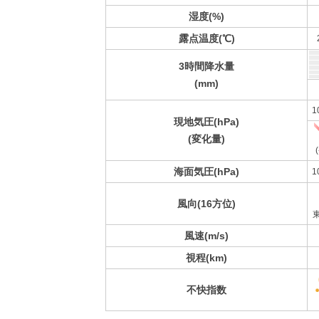
湿度(%)
露点温度(℃)
3時間降水量
(mm)
1
現地気圧(hPa)
(変化量)
(
海面気圧(hPa)
1
風向(16方位)
風速(m/s)
視程(km)
不快指数