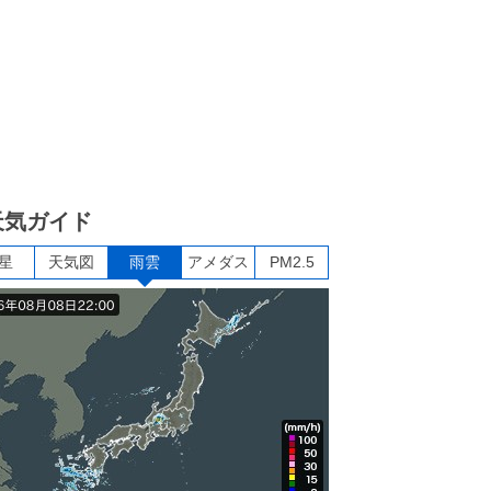
天気ガイド
星
天気図
雨雲
アメダス
PM2.5