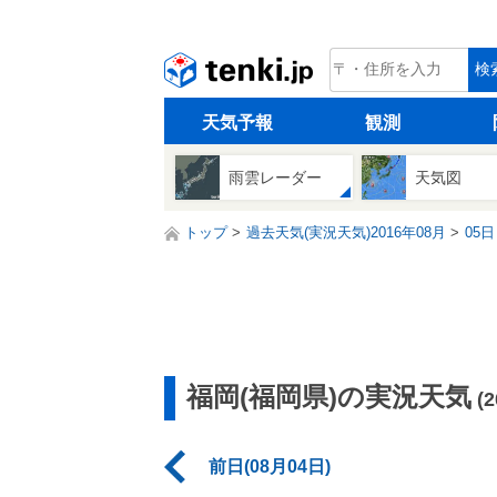
tenki.jp
検
天気予報
観測
雨雲レーダー
天気図
トップ
過去天気(実況天気)2016年08月
05日
福岡(福岡県)の実況天気
(
前日(08月04日)