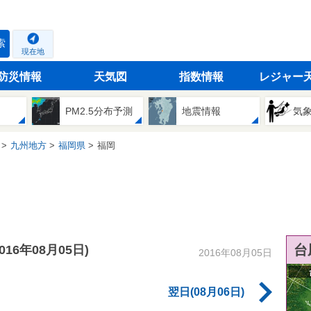
索
現在地
防災情報
天気図
指数情報
レジャー
PM2.5分布予測
地震情報
気
九州地方
福岡県
福岡
台
2016年08月05日)
2016年08月05日
翌日(08月06日)