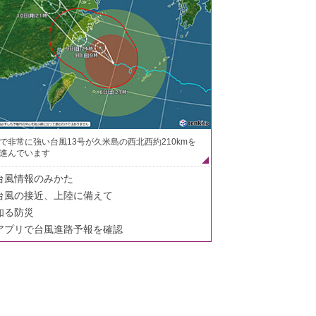
で非常に強い台風13号が久米島の西北西約210kmを
進んでいます
台風情報のみかた
台風の接近、上陸に備えて
知る防災
アプリで台風進路予報を確認