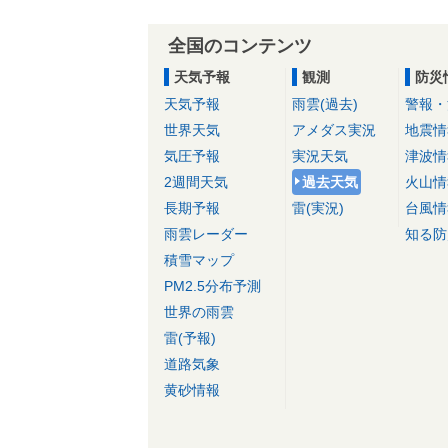
全国のコンテンツ
天気予報
観測
防災
天気予報
雨雲(過去)
警報・
世界天気
アメダス実況
地震情
気圧予報
実況天気
津波情
2週間天気
過去天気
火山情
長期予報
雷(実況)
台風情
雨雲レーダー
知る防
積雪マップ
PM2.5分布予測
世界の雨雲
雷(予報)
道路気象
黄砂情報