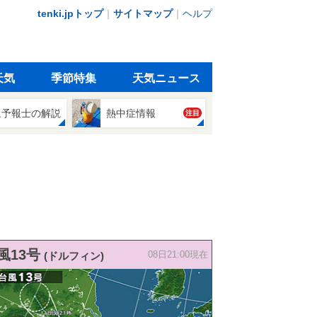
tenki.jpトップ
｜
サイトマップ
｜
ヘルプ
天気
季節特集
天気ニュース
象予報士の解説
熱中症情報
注目
風13号
(ドルフィン)
08日21:00現在