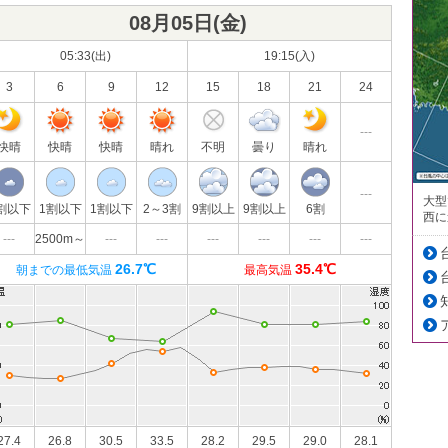
08月05日(
金
)
05:33(出)
19:15(入)
3
6
9
12
15
18
21
24
---
快晴
快晴
快晴
晴れ
不明
曇り
晴れ
---
大型
割以下
1割以下
1割以下
2～3割
9割以上
9割以上
6割
西に
---
2500m～
---
---
---
---
---
---
26.7℃
35.4℃
朝までの最低気温
最高気温
27.4
26.8
30.5
33.5
28.2
29.5
29.0
28.1