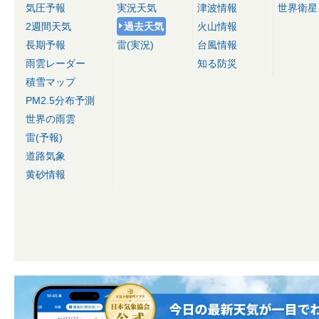
気圧予報
実況天気
津波情報
世界衛星
2週間天気
過去天気
火山情報
長期予報
雷(実況)
台風情報
雨雲レーダー
知る防災
積雪マップ
PM2.5分布予測
世界の雨雲
雷(予報)
道路気象
黄砂情報