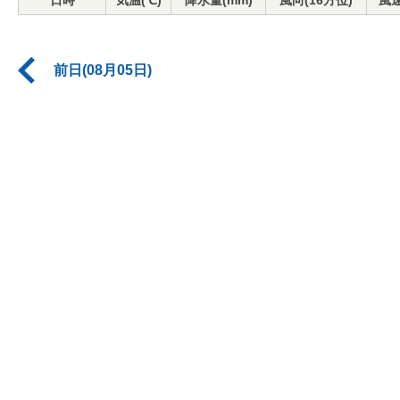
日時
気温(℃)
降水量(mm)
風向(16方位)
風速
前日(08月05日)