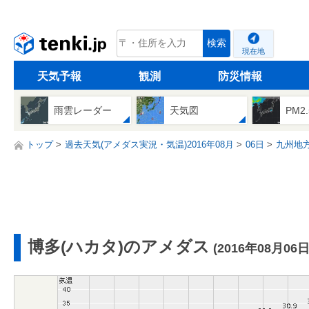
tenki.jp
検索
現在地
天気予報
観測
防災情報
雨雲レーダー
天気図
PM2
トップ
過去天気(アメダス実況・気温)2016年08月
06日
九州地
博多(ハカタ)のアメダス
(2016年08月06日