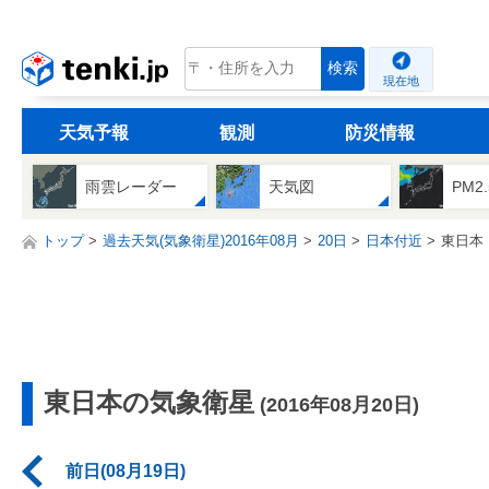
tenki.jp
検索
現在地
天気予報
観測
防災情報
雨雲レーダー
天気図
PM2
トップ
過去天気(気象衛星)2016年08月
20日
日本付近
東日本
東日本の気象衛星
(2016年08月20日)
前日(08月19日)