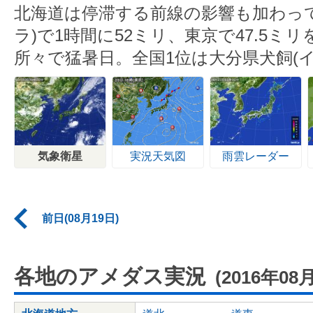
北海道は停滞する前線の影響も加わっ
ラ)で1時間に52ミリ、東京で47.5ミ
所々で猛暑日。全国1位は大分県犬飼(イ
気象衛星
実況天気図
雨雲レーダー
前日(08月19日)
各地のアメダス実況
(2016年08