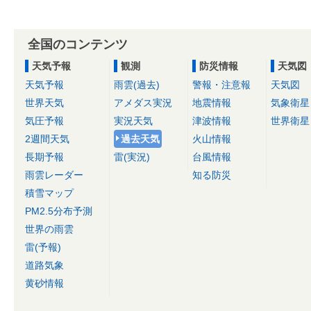
全国のコンテンツ
天気予報
観測
防災情報
天気図
天気予報
雨雲(過去)
警報・注意報
天気図
世界天気
アメダス実況
地震情報
気象衛星
気圧予報
実況天気
津波情報
世界衛星
2週間天気
過去天気
火山情報
長期予報
雷(実況)
台風情報
雨雲レーダー
知る防災
積雪マップ
PM2.5分布予測
世界の雨雲
雷(予報)
道路気象
黄砂情報