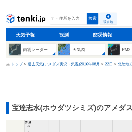
tenki.jp
検索
現在地
天気予報
観測
防災情報
雨雲レーダー
天気図
PM2
トップ
過去天気(アメダス実況・気温)2016年08月
22日
北陸地
宝達志水(ホウダツシミズ)のアメダ