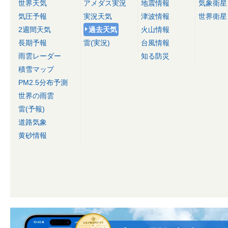
世界天気
アメダス実況
地震情報
気象衛星
気圧予報
実況天気
津波情報
世界衛星
2週間天気
過去天気
火山情報
長期予報
雷(実況)
台風情報
雨雲レーダー
知る防災
積雪マップ
PM2.5分布予測
世界の雨雲
雷(予報)
道路気象
黄砂情報