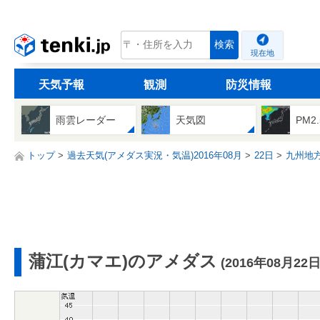
tenki.jp
検索
現在地
天気予報
観測
防災情報
雨雲レーダー
天気図
PM2
トップ
過去天気(アメダス実況・気温)2016年08月
22日
九州地
蒲江(カマエ)のアメダス
(2016年08月22日