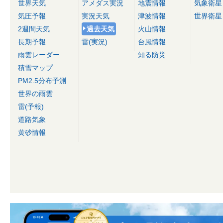
世界天気
アメダス実況
地震情報
気象衛星
気圧予報
実況天気
津波情報
世界衛星
2週間天気
過去天気
火山情報
長期予報
雷(実況)
台風情報
雨雲レーダー
知る防災
積雪マップ
PM2.5分布予測
世界の雨雲
雷(予報)
道路気象
黄砂情報