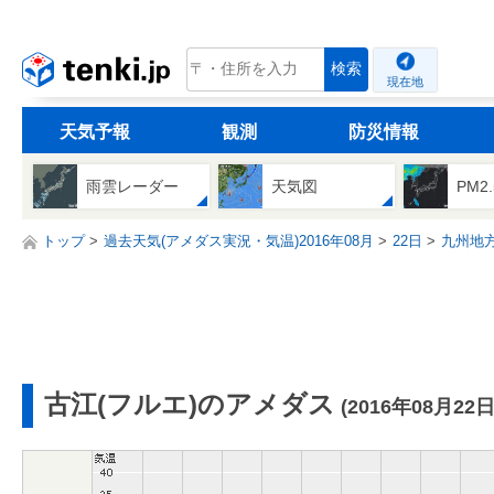
tenki.jp
検索
現在地
天気予報
観測
防災情報
雨雲レーダー
天気図
PM2
トップ
過去天気(アメダス実況・気温)2016年08月
22日
九州地
古江(フルエ)のアメダス
(2016年08月22日