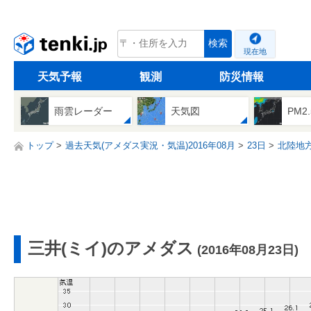
tenki.jp
検索
現在地
天気予報
観測
防災情報
雨雲レーダー
天気図
PM2
トップ
過去天気(アメダス実況・気温)2016年08月
23日
北陸地
三井(ミイ)のアメダス
(2016年08月23日)