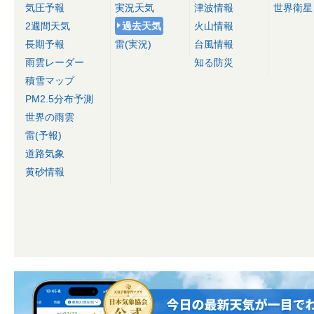
気圧予報
実況天気
津波情報
世界衛星
2週間天気
過去天気
火山情報
長期予報
雷(実況)
台風情報
雨雲レーダー
知る防災
積雪マップ
PM2.5分布予測
世界の雨雲
雷(予報)
道路気象
黄砂情報