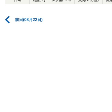
日時
気温(℃)
降水量(mm)
風向(16方位)
風速
前日(08月22日)