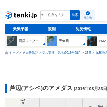
tenki.jp
検索
現在地
天気予報
観測
防災情報
雨雲レーダー
天気図
PM2
トップ
過去天気(アメダス実況・気温)2016年08月
23日
九州地
芦辺(アシベ)のアメダス
(2016年08月23日