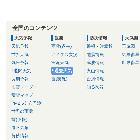
全国のコンテンツ
天気予報
観測
防災情報
天気図
天気予報
雨雲(過去)
警報・注意報
天気図
世界天気
アメダス実況
地震情報
気象衛星
気圧予報
実況天気
津波情報
世界衛星
2週間天気
過去天気
火山情報
長期予報
雷(実況)
台風情報
雨雲レーダー
知る防災
積雪マップ
PM2.5分布予測
世界の雨雲
雷(予報)
道路気象
黄砂情報