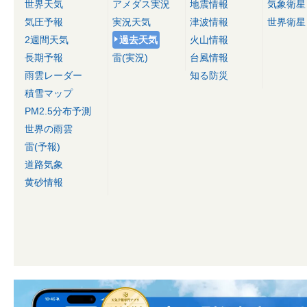
世界天気
アメダス実況
地震情報
気象衛星
気圧予報
実況天気
津波情報
世界衛星
2週間天気
過去天気
火山情報
長期予報
雷(実況)
台風情報
雨雲レーダー
知る防災
積雪マップ
PM2.5分布予測
世界の雨雲
雷(予報)
道路気象
黄砂情報