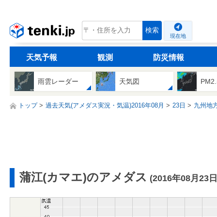
tenki.jp
検索
現在地
天気予報
観測
防災情報
雨雲レーダー
天気図
PM2
トップ
過去天気(アメダス実況・気温)2016年08月
23日
九州地
蒲江(カマエ)のアメダス
(2016年08月23日