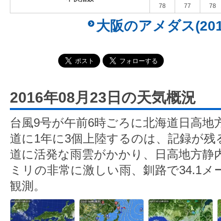
78
77
78
大阪のアメダス(201
2016年08月23日の天気概況
台風9号が午前6時ごろに北海道日高地
道に1年に3個上陸するのは、記録が残る
道に活発な雨雲がかかり、日高地方静内(
ミリの非常に激しい雨、釧路で34.1
観測。