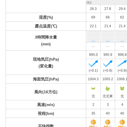
28.3
27.8
29.4
湿度(%)
69
68
62
露点温度(℃)
22.1
21.4
21.4
3時間降水量
(mm)
---
---
---
995.0
995.9
996.8
現地気圧(hPa)
(変化量)
(+0.1)
(+0.9)
(+0.9)
海面気圧(hPa)
1004.3
1005.2
1006.
風向(16方位)
北
北北東
北
風速(m/s)
2
3
4
視程(km)
35
40
40
不快指数