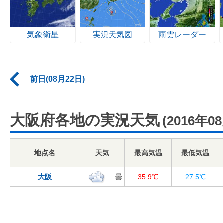
気象衛星
実況天気図
雨雲レーダー
前日(08月22日)
大阪府各地の実況天気
(2016年0
地点名
天気
最高気温
最低気温
大阪
曇
35.9℃
27.5℃