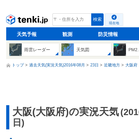
tenki.jp
検索
現在地
天気予報
観測
防災情報
雨雲レーダー
天気図
PM2
トップ
過去天気(実況天気)2016年08月
23日
近畿地方
大阪府
大阪(大阪府)の実況天気
(20
日)