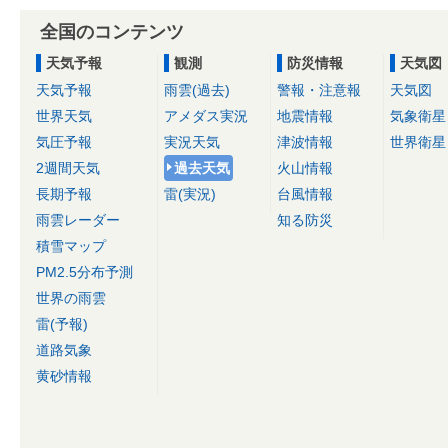
全国のコンテンツ
天気予報
観測
防災情報
天気図
天気予報
雨雲(過去)
警報・注意報
天気図
世界天気
アメダス実況
地震情報
気象衛星
気圧予報
実況天気
津波情報
世界衛星
2週間天気
過去天気
火山情報
長期予報
雷(実況)
台風情報
雨雲レーダー
知る防災
積雪マップ
PM2.5分布予測
世界の雨雲
雷(予報)
道路気象
黄砂情報