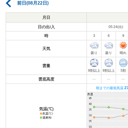
前日(08月22日)
月日
日の出/入
05:24(出)
時
3
6
9
天気
曇り
曇り
晴れ
雲量
9割以上
9割以上
5割
雲底高度
---
---
---
2
朝までの最低気温
気温(℃)