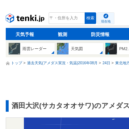
tenki.jp
検索
現在地
天気予報
観測
防災情報
雨雲レーダー
天気図
PM2
トップ
過去天気(アメダス実況・気温)2016年08月
24日
東北地
酒田大沢(サカタオオサワ)のアメダ