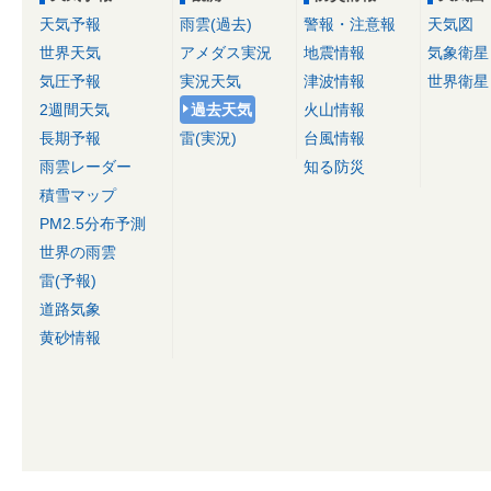
天気予報
雨雲(過去)
警報・注意報
天気図
世界天気
アメダス実況
地震情報
気象衛星
気圧予報
実況天気
津波情報
世界衛星
2週間天気
過去天気
火山情報
長期予報
雷(実況)
台風情報
雨雲レーダー
知る防災
積雪マップ
PM2.5分布予測
世界の雨雲
雷(予報)
道路気象
黄砂情報