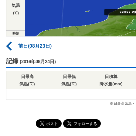
気温
(℃)
時刻
前日(08月23日)
記録
(2016年08月24日)
日最高
日最低
日積算
気温(℃)
気温(℃)
降水量(mm)
---
---
---
※日最高気温・