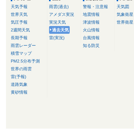
天気予報
雨雲(過去)
警報・注意報
天気図
世界天気
アメダス実況
地震情報
気象衛星
気圧予報
実況天気
津波情報
世界衛星
2週間天気
過去天気
火山情報
長期予報
雷(実況)
台風情報
雨雲レーダー
知る防災
積雪マップ
PM2.5分布予測
世界の雨雲
雷(予報)
道路気象
黄砂情報