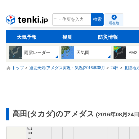
tenki.jp
検索
現在地
天気予報
観測
防災情報
雨雲レーダー
天気図
PM2
トップ
過去天気(アメダス実況・気温)2016年08月
24日
北陸地
高田(タカダ)のアメダス
(2016年08月24日