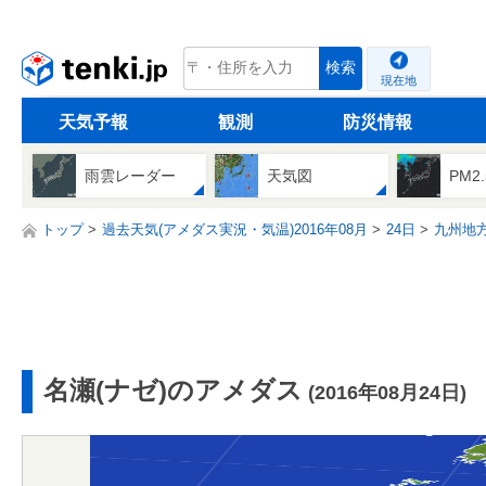
tenki.jp
検索
現在地
天気予報
観測
防災情報
雨雲レーダー
天気図
PM2
トップ
過去天気(アメダス実況・気温)2016年08月
24日
九州地
名瀬(ナゼ)のアメダス
(2016年08月24日)