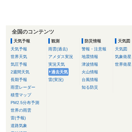
全国のコンテンツ
天気予報
観測
防災情報
天気図
天気予報
雨雲(過去)
警報・注意報
天気図
世界天気
アメダス実況
地震情報
気象衛星
気圧予報
実況天気
津波情報
世界衛星
2週間天気
過去天気
火山情報
長期予報
雷(実況)
台風情報
雨雲レーダー
知る防災
積雪マップ
PM2.5分布予測
世界の雨雲
雷(予報)
道路気象