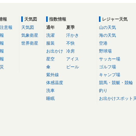
情報
天気図
指数情報
レジャー天気
注意報
天気図
通年
夏季
山の天気
報
気象衛星
洗濯
汗かき
海の天気
報
世界衛星
服装
不快
空港
報
お出かけ
冷房
野球場
報
星空
アイス
サッカー場
災
傘
ビール
ゴルフ場
紫外線
キャンプ場
体感温度
競馬・競艇・競輪
洗車
釣り
睡眠
お出かけスポット