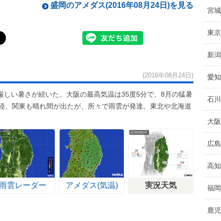
盛岡のアメダス(2016年08月24日)を見る
宮城
東京
新潟
(2016年08月24日)
愛知
しい暑さが続いた。大阪の最高気温は35度5分で、8月の猛暑
石川
北陸、関東も晴れ間が出たが、所々で雨雲が発達。東北や北海道
大阪
広島
高知
雨雲レーダー
アメダス(気温)
実況天気
福岡
鹿児