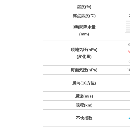
湿度(%)
露点温度(℃)
3時間降水量
(mm)
9
現地気圧(hPa)
(変化量)
(
海面気圧(hPa)
1
風向(16方位)
風速(m/s)
視程(km)
不快指数