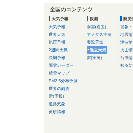
全国のコンテンツ
天気予報
観測
防災
天気予報
雨雲(過去)
警報・
世界天気
アメダス実況
地震情
気圧予報
実況天気
津波情
2週間天気
過去天気
火山情
長期予報
雷(実況)
台風情
雨雲レーダー
知る防
積雪マップ
PM2.5分布予測
世界の雨雲
雷(予報)
道路気象
黄砂情報