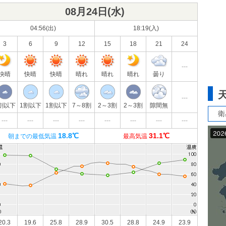
08月24日(
水
)
04:56(出)
18:19(入)
3
6
9
12
15
18
21
24
---
快晴
快晴
快晴
晴れ
晴れ
晴れ
曇り
---
割以下
1割以下
1割以下
7～8割
2～3割
2～3割
隙間無
衛
---
---
---
---
---
---
---
---
18.8℃
31.1℃
朝までの最低気温
最高気温
20.3
19.6
25.8
28.9
30.5
28.8
24.9
23.9