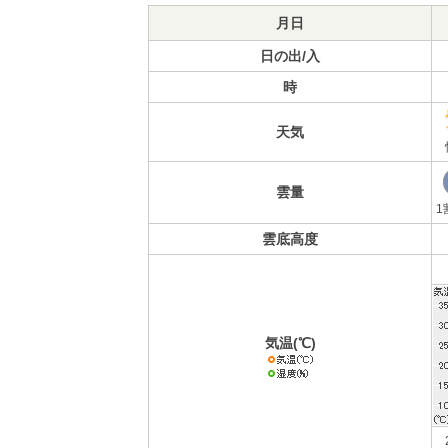
月日
日の出/入
時
天気
雲量
1
雲底高度
気温(℃)