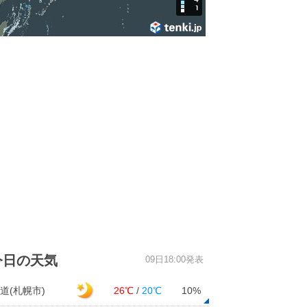
今日の天気
09日18:00発表
道(札幌市)
26℃
/
20℃
10%