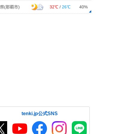
県(那覇市)
32℃
/
26℃
40%
tenki.jp公式SNS