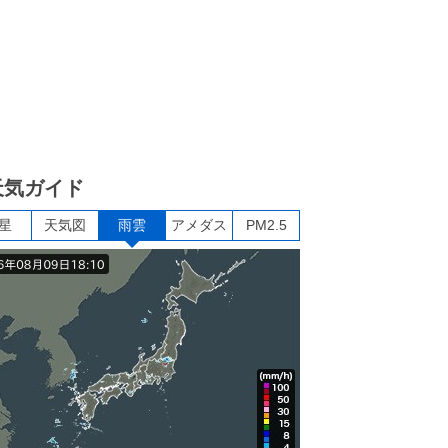
天気ガイド
星
天気図
雨雲
アメダス
PM2.5