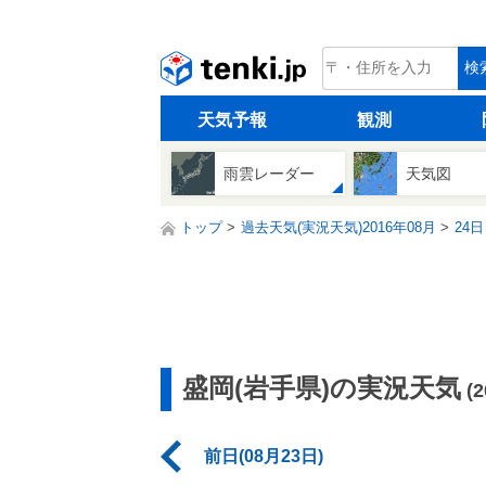
tenki.jp
検
天気予報
観測
雨雲レーダー
天気図
トップ
過去天気(実況天気)2016年08月
24日
盛岡(岩手県)の実況天気
(
前日(08月23日)