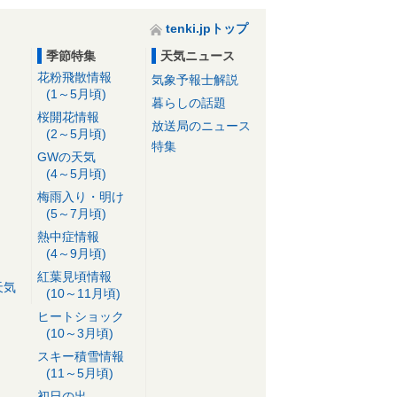
tenki.jpトップ
季節特集
天気ニュース
花粉飛散情報
気象予報士解説
(1～5月頃)
暮らしの話題
桜開花情報
放送局のニュース
(2～5月頃)
特集
GWの天気
(4～5月頃)
梅雨入り・明け
(5～7月頃)
熱中症情報
(4～9月頃)
紅葉見頃情報
天気
(10～11月頃)
ヒートショック
(10～3月頃)
スキー積雪情報
(11～5月頃)
初日の出