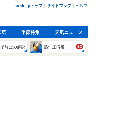
tenki.jpトップ
｜
サイトマップ
｜
ヘルプ
天気
季節特集
天気ニュース
象予報士の解説
熱中症情報
注目