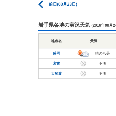
前日(08月23日)
岩手県各地の実況天気
(2016年08月2
地点名
天気
盛岡
晴のち曇
宮古
不明
大船渡
不明