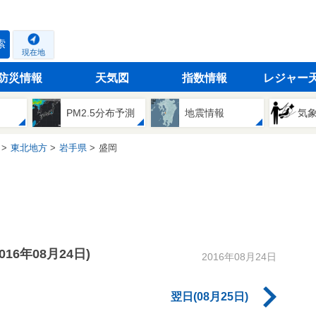
索
現在地
防災情報
天気図
指数情報
レジャー
PM2.5分布予測
地震情報
気
東北地方
岩手県
盛岡
2016年08月24日)
2016年08月24日
翌日(08月25日)