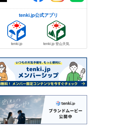
tenki.jp公式アプリ
tenki.jp
tenki.jp 登山天気