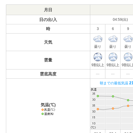
月日
日の出/入
04:59(出)
時
3
6
9
天気
曇り
曇り
曇り
雲量
9割以上
9割以上
9割以
雲底高度
---
---
---
2
朝までの最低気温
気温(℃)