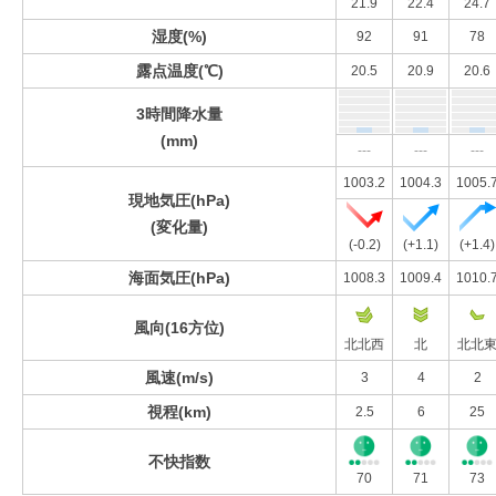
21.9
22.4
24.7
湿度(%)
92
91
78
露点温度(℃)
20.5
20.9
20.6
3時間降水量
(mm)
---
---
---
1003.2
1004.3
1005.
現地気圧(hPa)
(変化量)
(-0.2)
(+1.1)
(+1.4)
海面気圧(hPa)
1008.3
1009.4
1010.
風向(16方位)
北北西
北
北北
風速(m/s)
3
4
2
視程(km)
2.5
6
25
不快指数
70
71
73