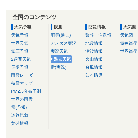
全国のコンテンツ
天気予報
観測
防災情報
天気図
天気予報
雨雲(過去)
警報・注意報
天気図
世界天気
アメダス実況
地震情報
気象衛星
気圧予報
実況天気
津波情報
世界衛星
2週間天気
過去天気
火山情報
長期予報
雷(実況)
台風情報
雨雲レーダー
知る防災
積雪マップ
PM2.5分布予測
世界の雨雲
雷(予報)
道路気象
黄砂情報