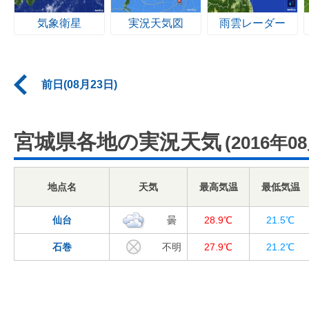
気象衛星
実況天気図
雨雲レーダー
前日(08月23日)
宮城県各地の実況天気
(2016年0
地点名
天気
最高気温
最低気温
仙台
曇
28.9℃
21.5℃
石巻
不明
27.9℃
21.2℃