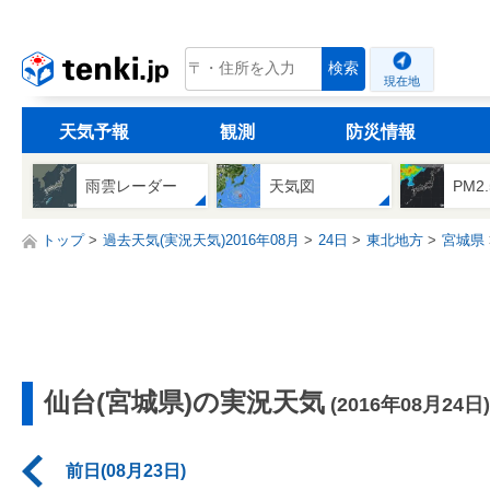
tenki.jp
検索
現在地
天気予報
観測
防災情報
雨雲レーダー
天気図
PM2
トップ
過去天気(実況天気)2016年08月
24日
東北地方
宮城県
仙台(宮城県)の実況天気
(2016年08月24日)
前日(08月23日)