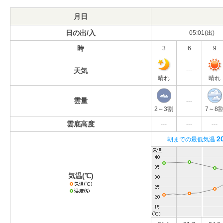
月日
日の出/入
05:01(出)
時
3
6
9
天気
---
晴れ
晴れ
雲量
---
2～3割
7～8
雲底高度
---
---
---
2
朝までの最低気温
気温(℃)