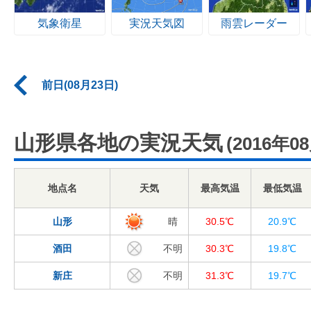
気象衛星
実況天気図
雨雲レーダー
前日(08月23日)
山形県各地の実況天気
(2016年0
地点名
天気
最高気温
最低気温
山形
晴
30.5℃
20.9℃
酒田
不明
30.3℃
19.8℃
新庄
不明
31.3℃
19.7℃