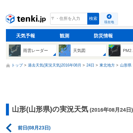
tenki.jp
検索
現在地
天気予報
観測
防災情報
雨雲レーダー
天気図
PM2
トップ
過去天気(実況天気)2016年08月
24日
東北地方
山形県
山形(山形県)の実況天気
(2016年08月24日)
前日(08月23日)