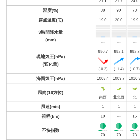
21.1
21.7
24.0
湿度(%)
88
90
78
露点温度(℃)
19.0
20.0
19.9
3時間降水量
(mm)
---
---
---
990.7
992.1
992.8
現地気圧(hPa)
(変化量)
(-0.2)
(+1.4)
(+0.7)
海面気圧(hPa)
1008.4
1009.7
1010.
風向(16方位)
南西
北北西
北
風速(m/s)
1
1
1
視程(km)
10
---
15
不快指数
70
70
73