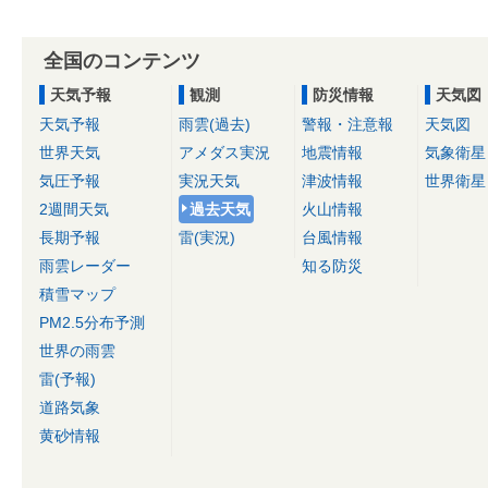
全国のコンテンツ
天気予報
観測
防災情報
天気図
天気予報
雨雲(過去)
警報・注意報
天気図
世界天気
アメダス実況
地震情報
気象衛星
気圧予報
実況天気
津波情報
世界衛星
2週間天気
過去天気
火山情報
長期予報
雷(実況)
台風情報
雨雲レーダー
知る防災
積雪マップ
PM2.5分布予測
世界の雨雲
雷(予報)
道路気象
黄砂情報