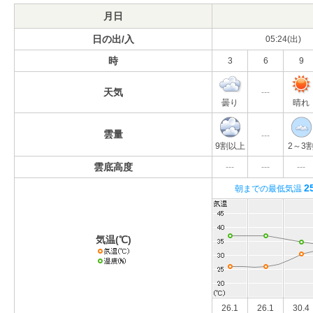
月日
日の出/入
05:24(出)
時
3
6
9
天気
---
曇り
晴れ
雲量
---
9割以上
2～3
雲底高度
---
---
---
2
朝までの最低気温
気温(℃)
26.1
26.1
30.4