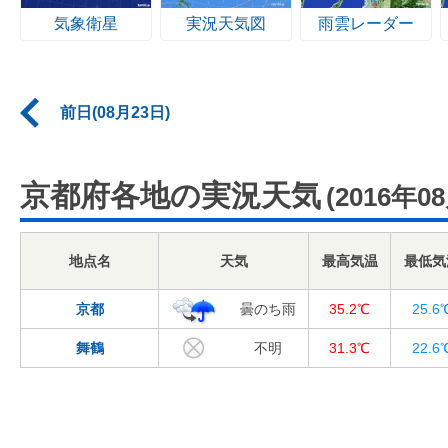
気象衛星
実況天気図
雨雲レーダー
前日(08月23日)
京都府各地の実況天気
(2016年0
地点名
天気
最高気温
最低気
京都
曇のち雨
35.2℃
25.6
舞鶴
不明
31.3℃
22.6