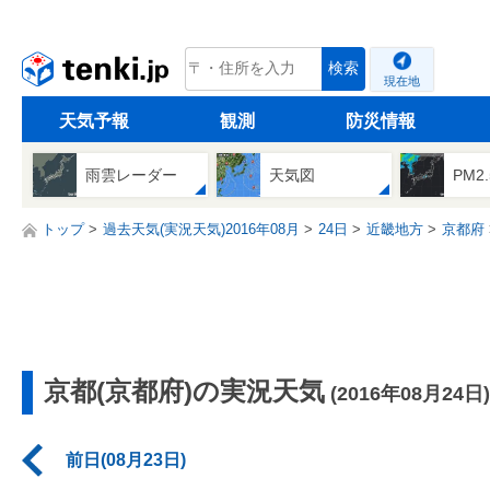
tenki.jp
検索
現在地
天気予報
観測
防災情報
雨雲レーダー
天気図
PM2
トップ
過去天気(実況天気)2016年08月
24日
近畿地方
京都府
京都(京都府)の実況天気
(2016年08月24日)
前日(08月23日)