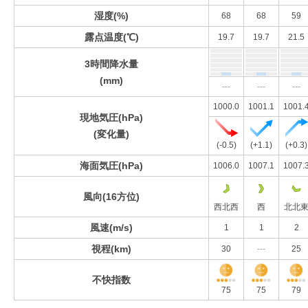
湿度(%)
68
68
59
露点温度(℃)
19.7
19.7
21.5
3時間降水量
(mm)
---
---
---
1000.0
1001.1
1001.
現地気圧(hPa)
(変化量)
(-0.5)
(+1.1)
(+0.3)
海面気圧(hPa)
1006.0
1007.1
1007.
風向(16方位)
西北西
西
北北
風速(m/s)
1
1
2
視程(km)
30
---
25
不快指数
75
75
79