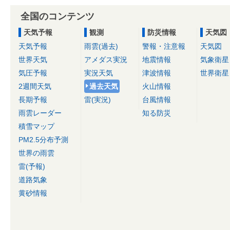
全国のコンテンツ
天気予報
観測
防災情報
天気図
天気予報
雨雲(過去)
警報・注意報
天気図
世界天気
アメダス実況
地震情報
気象衛星
気圧予報
実況天気
津波情報
世界衛星
2週間天気
過去天気
火山情報
長期予報
雷(実況)
台風情報
雨雲レーダー
知る防災
積雪マップ
PM2.5分布予測
世界の雨雲
雷(予報)
道路気象
黄砂情報