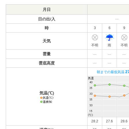
月日
日の出/入
---
時
3
6
9
天気
不明
雨
不明
雲量
---
---
---
雲底高度
---
---
---
2
朝までの最低気温
気温(℃)
28.2
27.6
28.6