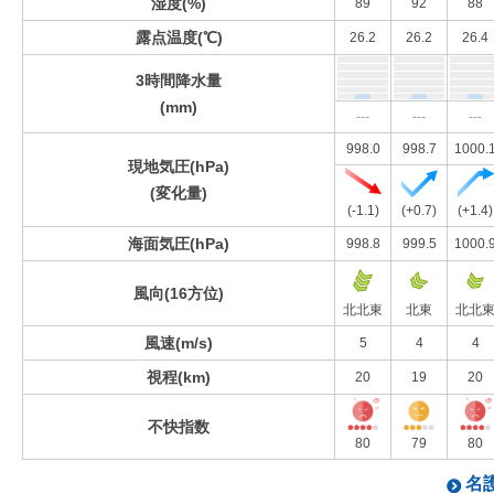
湿度(%)
89
92
88
露点温度(℃)
26.2
26.2
26.4
3時間降水量
(mm)
---
---
---
998.0
998.7
1000.
現地気圧(hPa)
(変化量)
(-1.1)
(+0.7)
(+1.4)
海面気圧(hPa)
998.8
999.5
1000.
風向(16方位)
北北東
北東
北北
風速(m/s)
5
4
4
視程(km)
20
19
20
不快指数
80
79
80
名護