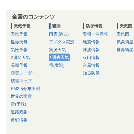
全国のコンテンツ
天気予報
観測
防災情報
天気図
天気予報
雨雲(過去)
警報・注意報
天気図
世界天気
アメダス実況
地震情報
気象衛星
気圧予報
実況天気
津波情報
世界衛星
2週間天気
過去天気
火山情報
長期予報
雷(実況)
台風情報
雨雲レーダー
知る防災
積雪マップ
PM2.5分布予測
世界の雨雲
雷(予報)
道路気象
黄砂情報