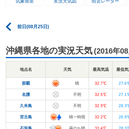
気象衛星
実況天気図
雨雲レーダー
前日(08月25日)
沖縄県各地の実況天気
(2016年0
地点名
天気
最高気温
最低気
那覇
晴
32.7℃
27.6
名護
不明
32.5℃
27.1
久米島
不明
32.9℃
28.3
宮古島
晴一時雨
32.2℃
26.9
石垣島
曇のち晴
32.4℃
28.3