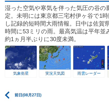
湿った空気や寒気を伴った気圧の谷の
定。未明には東京都三宅村伊ヶ谷で1時
し記録的短時間大雨情報。日中は佐賀県
時間に53ミリの雨。最高気温は平年並
約1ヵ月半ぶりに30度未満。
気象衛星
実況天気図
雨雲レーダー
前日(08月27日)