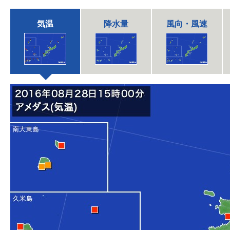
気温
降水量
風向・風速