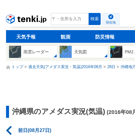
tenki.jp
検索
現在地
天気予報
観測
防災情報
雨雲レーダー
天気図
PM2
トップ
過去天気(アメダス実況・気温)2016年08月
28日
沖縄地
沖縄県のアメダス実況(気温)
(2016年08
前日(08月27日)