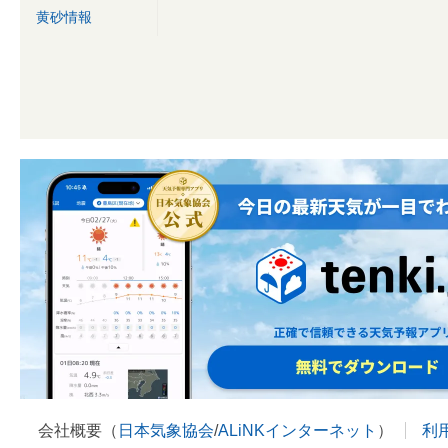
黄砂情報
会社概要（
日本気象協会
/
ALiNKインターネット
）
利