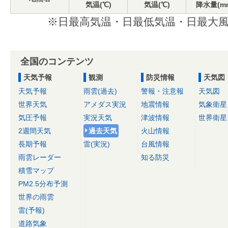
気温(℃)
気温(℃)
降水量(m
※日最高気温・日最低気温・日最大風
全国のコンテンツ
天気予報
観測
防災情報
天気図
天気予報
雨雲(過去)
警報・注意報
天気図
世界天気
アメダス実況
地震情報
気象衛星
気圧予報
実況天気
津波情報
世界衛星
2週間天気
過去天気
火山情報
長期予報
雷(実況)
台風情報
雨雲レーダー
知る防災
積雪マップ
PM2.5分布予測
世界の雨雲
雷(予報)
道路気象