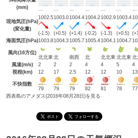
(mm)
---
---
---
---
---
---
---
1002.5
1003.0
1004.4
1004.2
1002.9
1003.4
10
現地気圧(hPa)
(変化量)
(-1.5)
(+0.5)
(+1.4)
(-0.2)
(-1.3)
(+0.5)
(+
海面気圧(hPa)
1003.8
1004.3
1005.7
1005.4
1004.1
1004.7
10
風向(16方位)
北北東
北
南西
北
北北東
北北東
北
風速(m/s)
2
2
2
4
4
5
4
視程(km)
12
17
2.5
12
12
10
13
不快指数
79
79
79
82
81
78
77
西表島のアメダス(2016年08月28日)を見る