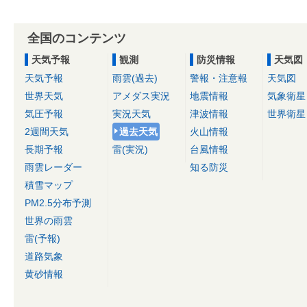
全国のコンテンツ
天気予報
観測
防災情報
天気図
天気予報
雨雲(過去)
警報・注意報
天気図
世界天気
アメダス実況
地震情報
気象衛星
気圧予報
実況天気
津波情報
世界衛星
2週間天気
過去天気
火山情報
長期予報
雷(実況)
台風情報
雨雲レーダー
知る防災
積雪マップ
PM2.5分布予測
世界の雨雲
雷(予報)
道路気象
黄砂情報