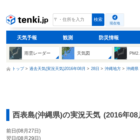
tenki.jp
検索
現在地
天気予報
観測
防災情報
雨雲レーダー
天気図
PM2
トップ
過去天気(実況天気)2016年08月
28日
沖縄地方
沖縄県
西表島(沖縄県)の実況天気
(2016年0
前日(08月27日)
翌日(08月29日)