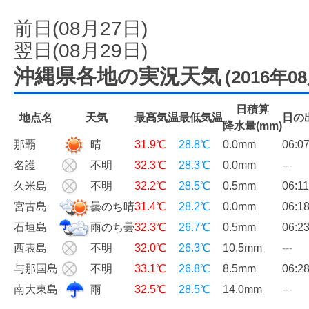
前日(08月27日)
翌日(08月29日)
沖縄県各地の実況天気
(2016年0
日積算
地点名
天気
最高気温
最低気温
日の
降水量(mm)
那覇
晴
31.9℃
28.8℃
0.0
mm
06:0
名護
不明
32.3℃
28.3℃
0.0
mm
---
久米島
不明
32.2℃
28.5℃
0.5
mm
06:11
宮古島
曇のち晴
31.4℃
28.2℃
0.0
mm
06:1
石垣島
雨のち曇
32.3℃
26.7℃
0.5
mm
06:2
西表島
不明
32.0℃
26.3℃
10.5
mm
---
与那国島
不明
33.1℃
26.8℃
8.5
mm
06:2
南大東島
雨
32.5℃
28.5℃
14.0
mm
---