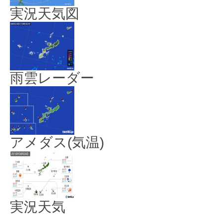
実況天気図
雨雲レーダー
アメダス(気温)
実況天気