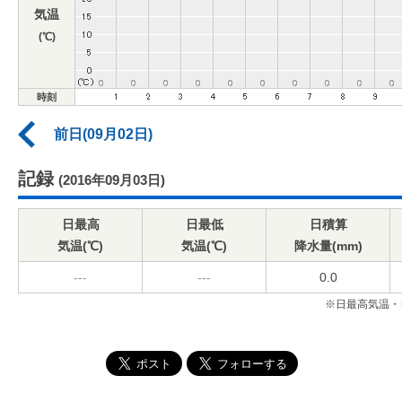
気温
(℃)
時刻
前日(09月02日)
記録
(2016年09月03日)
日最高
日最低
日積算
気温(℃)
気温(℃)
降水量(mm)
---
---
0.0
※日最高気温・