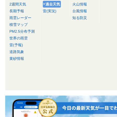
2週間天気
過去天気
火山情報
長期予報
雷(実況)
台風情報
雨雲レーダー
知る防災
積雪マップ
PM2.5分布予測
世界の雨雲
雷(予報)
道路気象
黄砂情報