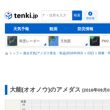
tenki.jp
検索
現在地
天気予報
観測
防災情報
雨雲レーダー
天気図
PM2
トップ
過去天気(アメダス実況・気温)2016年09月
03日
関東・
大能(オオノウ)のアメダス
(2016年09月0