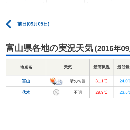
前日(09月05日)
富山県各地の実況天気
(2016年0
地点名
天気
最高気温
最低気
富山
晴のち曇
31.1℃
24.0
伏木
不明
29.9℃
23.5