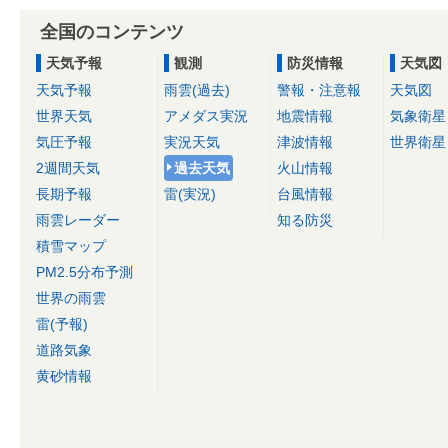
全国のコンテンツ
天気予報
観測
防災情報
天気図
天気予報
雨雲(過去)
警報・注意報
天気図
世界天気
アメダス実況
地震情報
気象衛星
気圧予報
実況天気
津波情報
世界衛星
2週間天気
過去天気
火山情報
長期予報
雷(実況)
台風情報
雨雲レーダー
知る防災
積雪マップ
PM2.5分布予測
世界の雨雲
雷(予報)
道路気象
黄砂情報