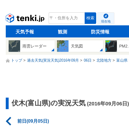
tenki.jp
検索
現在地
天気予報
観測
防災情報
雨雲レーダー
天気図
PM2
トップ
過去天気(実況天気)2016年09月
06日
北陸地方
富山県
伏木(富山県)の実況天気
(2016年09月06日)
前日(09月05日)