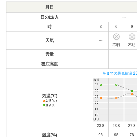
月日
日の出/入
---
時
3
6
9
天気
---
不明
不明
雲量
---
---
---
雲底高度
---
---
---
2
朝までの最低気温
気温(℃)
23.8
23.8
27.3
湿度(%)
98
98
78