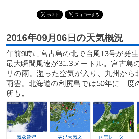
2016年09月06日の天気概況
午前9時に宮古島の北で台風13号が発
最大瞬間風速が31.3メートル。宮古島の
リの雨。湿った空気が入り、九州から
雨雲。北海道の利尻島では50年に一度
所も。
気象衛星
実況天気図
雨雲レーダー