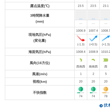
露点温度(℃)
23.5
23.5
23.1
3時間降水量
(mm)
---
---
---
1006.9
1007.4
1008.
現地気圧(hPa)
(変化量)
(-1.3)
(+0.5)
(+1.3)
海面気圧(hPa)
1008.4
1008.9
1010.
風向(16方位)
西南西
南南西
西
風速(m/s)
1
2
5
視程(km)
20
20
20
不快指数
74
74
78
伏木