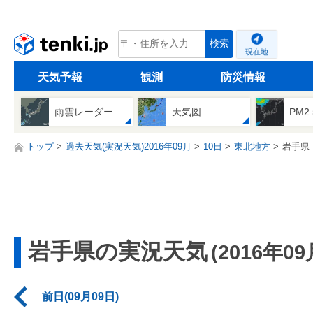
tenki.jp
検索
現在地
天気予報
観測
防災情報
雨雲レーダー
天気図
PM2
トップ
過去天気(実況天気)2016年09月
10日
東北地方
岩手県
岩手県の実況天気
(2016年09
前日(09月09日)