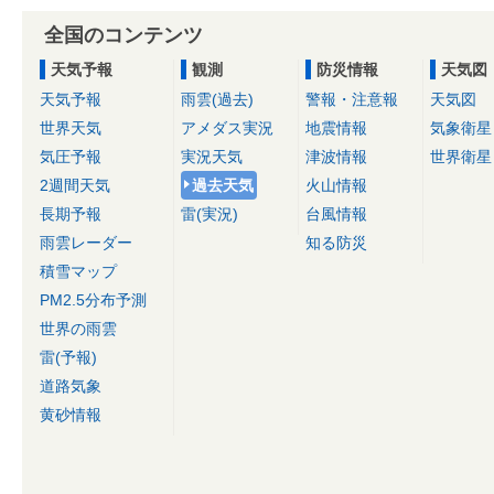
全国のコンテンツ
天気予報
観測
防災情報
天気図
天気予報
雨雲(過去)
警報・注意報
天気図
世界天気
アメダス実況
地震情報
気象衛星
気圧予報
実況天気
津波情報
世界衛星
2週間天気
過去天気
火山情報
長期予報
雷(実況)
台風情報
雨雲レーダー
知る防災
積雪マップ
PM2.5分布予測
世界の雨雲
雷(予報)
道路気象
黄砂情報