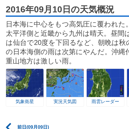
2016年09月10日の天気概況
日本海に中心をもつ高気圧に覆われた
太平洋側と近畿から九州は晴天。昼間
は仙台で20度を下回るなど、朝晩は秋
の日本海側の雨は次第にやんだ。沖縄
重山地方は激しい雨。
気象衛星
実況天気図
雨雲レーダー
前日(09月09日)