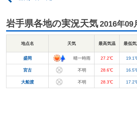
岩手県各地の実況天気
2016年09
地点名
天気
最高気温
最低気
盛岡
晴一時雨
27.2℃
19.1
宮古
不明
28.6℃
16.5
大船渡
不明
28.3℃
17.2