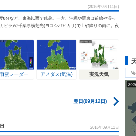
(2016年09月11日)
3度8分など、東海以西で残暑。一方、沖縄や関東は前線や湿っ
カビラ)や千葉県横芝光(ヨコシバヒカリ)で土砂降りの雨に。夜
衛
雨雲レーダー
アメダス(気温)
実況天気
翌日(09月12日)
1日
2016年09月11日