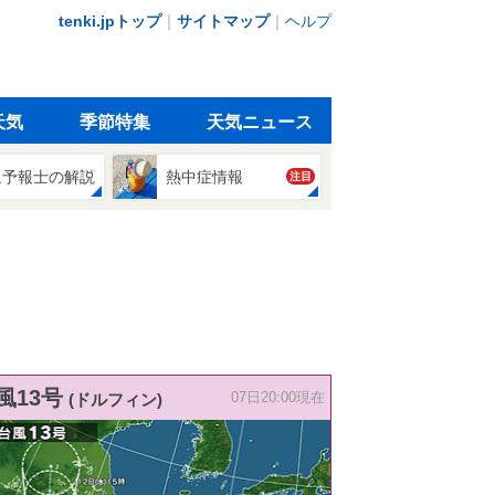
tenki.jpトップ
｜
サイトマップ
｜
ヘルプ
天気
季節特集
天気ニュース
象予報士の解説
熱中症情報
注目
風13号
(ドルフィン)
07日20:00現在