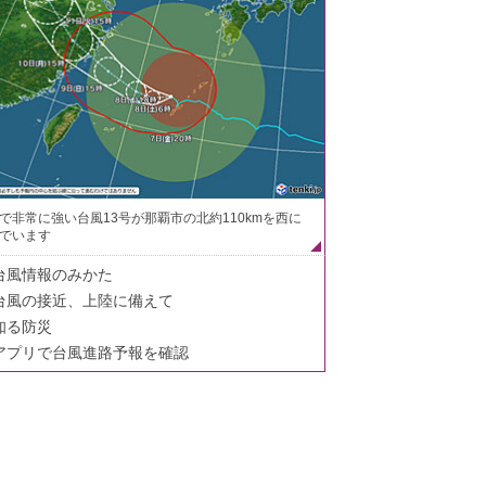
で非常に強い台風13号が那覇市の北約110kmを西に
でいます
台風情報のみかた
台風の接近、上陸に備えて
知る防災
アプリで台風進路予報を確認