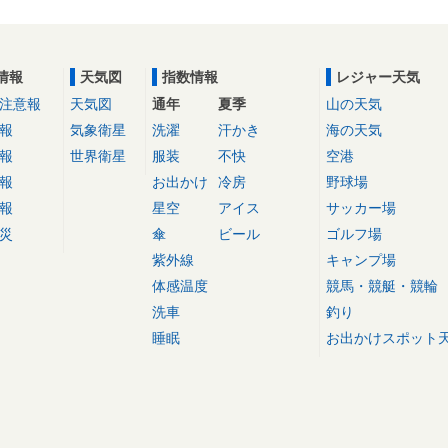
情報
天気図
指数情報
レジャー天気
注意報
天気図
通年
夏季
山の天気
報
気象衛星
洗濯
汗かき
海の天気
報
世界衛星
服装
不快
空港
報
お出かけ
冷房
野球場
報
星空
アイス
サッカー場
災
傘
ビール
ゴルフ場
紫外線
キャンプ場
体感温度
競馬・競艇・競輪
洗車
釣り
睡眠
お出かけスポット