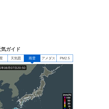
天気ガイド
星
天気図
雨雲
アメダス
PM2.5