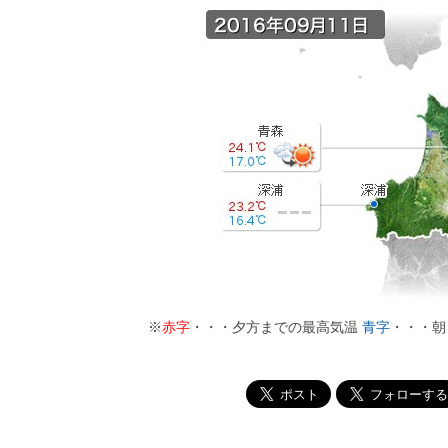
※
赤字
・・・夕方までの最高気温
青字
・・・朝