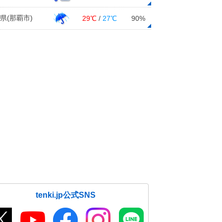
県(那覇市)
29℃
/
27℃
90%
tenki.jp公式SNS