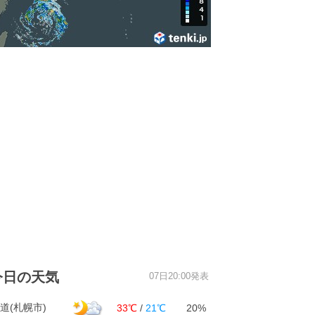
今日の天気
07日20:00発表
道(札幌市)
33℃
/
21℃
20%