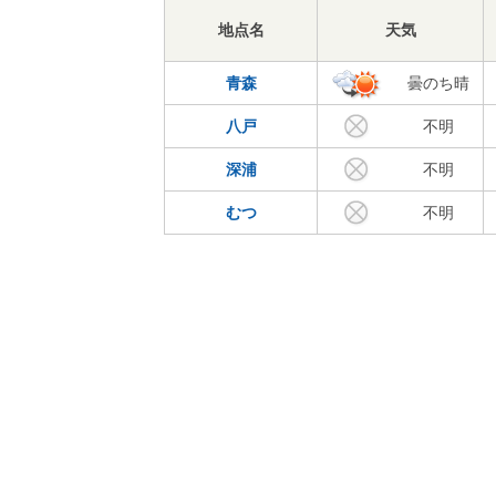
地点名
天気
青森
曇のち晴
八戸
不明
深浦
不明
むつ
不明