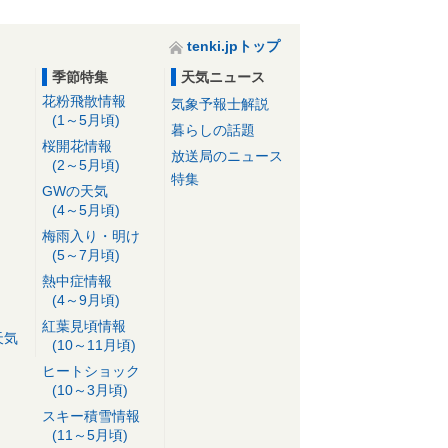
tenki.jpトップ
季節特集
天気ニュース
花粉飛散情報
気象予報士解説
(1～5月頃)
暮らしの話題
桜開花情報
放送局のニュース
(2～5月頃)
特集
GWの天気
(4～5月頃)
梅雨入り・明け
(5～7月頃)
熱中症情報
(4～9月頃)
紅葉見頃情報
天気
(10～11月頃)
ヒートショック
(10～3月頃)
スキー積雪情報
(11～5月頃)