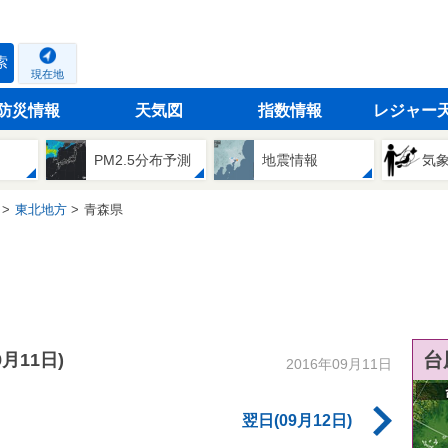
索
現在地
防災情報
天気図
指数情報
レジャー
PM2.5分布予測
地震情報
気
東北地方
青森県
台
9月11日)
2016年09月11日
翌日(09月12日)