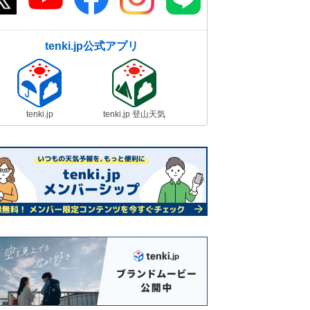
tenki.jp公式アプリ
tenki.jp
tenki.jp 登山天気