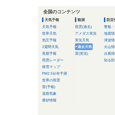
全国のコンテンツ
天気予報
観測
防災
天気予報
雨雲(過去)
警報・
世界天気
アメダス実況
地震情
気圧予報
実況天気
津波情
2週間天気
過去天気
火山情
長期予報
雷(実況)
台風情
雨雲レーダー
知る防
積雪マップ
PM2.5分布予測
世界の雨雲
雷(予報)
道路気象
黄砂情報