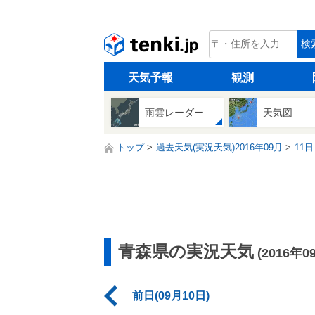
tenki.jp
検
天気予報
観測
雨雲レーダー
天気図
トップ
過去天気(実況天気)2016年09月
11日
青森県の実況天気
(2016年0
前日(09月10日)