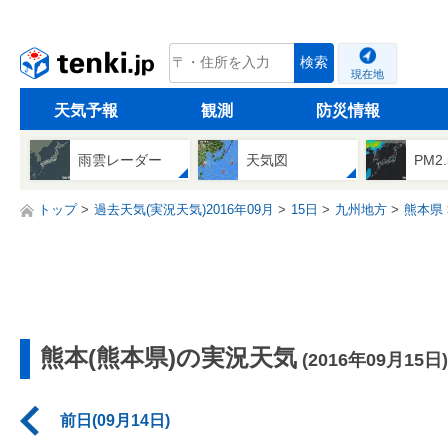
tenki.jp
検索
現在地
天気予報
観測
防災情報
雨雲レーダー
天気図
PM2
トップ
過去天気(実況天気)2016年09月
15日
九州地方
熊本県
熊本(熊本県)の実況天気
(2016年09月15日)
前日(09月14日)