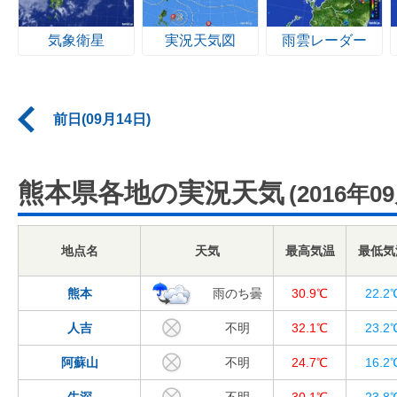
気象衛星
実況天気図
雨雲レーダー
前日(09月14日)
熊本県各地の実況天気
(2016年0
地点名
天気
最高気温
最低気
熊本
雨のち曇
30.9℃
22.2
人吉
不明
32.1℃
23.2
阿蘇山
不明
24.7℃
16.2