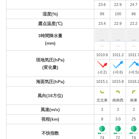
23.6
22.9
24.7
湿度(%)
99
100
86
露点温度(℃)
23.4
22.9
22.2
3時間降水量
(mm)
---
---
---
1010.6
1011.2
1011.
現地気圧(hPa)
(変化量)
(-0.2)
(+0.6)
(+0.5)
海面気圧(hPa)
1015.1
1015.8
1016.
風向(16方位)
北北東
南南西
南東
風速(m/s)
2
2
2
視程(km)
8
3.0
25
不快指数
74
72
74