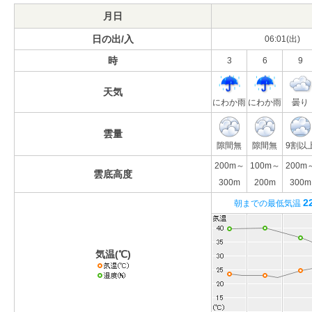
月日
日の出/入
06:01(出)
時
3
6
9
天気
にわか雨
にわか雨
曇り
雲量
隙間無
隙間無
9割以
200m～
100m～
200m
雲底高度
300m
200m
300m
2
朝までの最低気温
気温(℃)