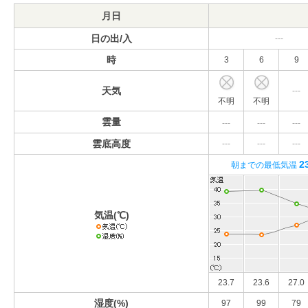
月日
日の出/入
---
時
3
6
9
天気
---
不明
不明
雲量
---
---
---
雲底高度
---
---
---
2
朝までの最低気温
気温(℃)
23.7
23.6
27.0
湿度(%)
97
99
79