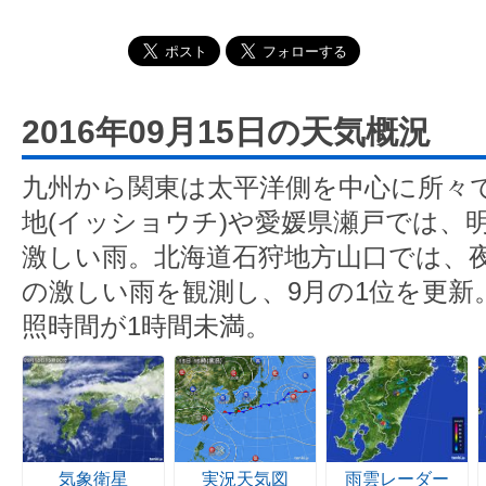
2016年09月15日の天気概況
九州から関東は太平洋側を中心に所々
地(イッショウチ)や愛媛県瀬戸では、明
激しい雨。北海道石狩地方山口では、夜に
の激しい雨を観測し、9月の1位を更新
照時間が1時間未満。
気象衛星
実況天気図
雨雲レーダー