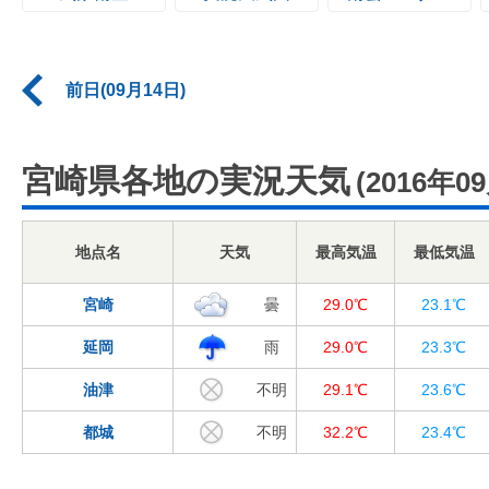
前日(09月14日)
宮崎県各地の実況天気
(2016年0
地点名
天気
最高気温
最低気温
宮崎
曇
29.0℃
23.1℃
延岡
雨
29.0℃
23.3℃
油津
不明
29.1℃
23.6℃
都城
不明
32.2℃
23.4℃