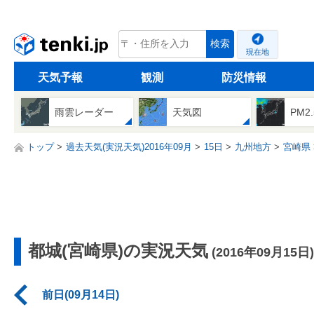
tenki.jp
検索
現在地
天気予報
観測
防災情報
雨雲レーダー
天気図
PM2
トップ
過去天気(実況天気)2016年09月
15日
九州地方
宮崎県
都城(宮崎県)の実況天気
(2016年09月15日)
前日(09月14日)