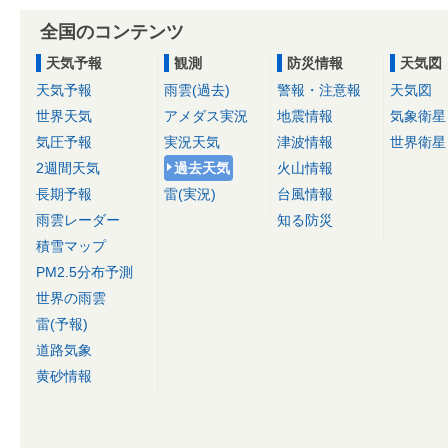
全国のコンテンツ
天気予報
観測
防災情報
天気図
天気予報
雨雲(過去)
警報・注意報
天気図
世界天気
アメダス実況
地震情報
気象衛星
気圧予報
実況天気
津波情報
世界衛星
2週間天気
過去天気
火山情報
長期予報
雷(実況)
台風情報
雨雲レーダー
知る防災
積雪マップ
PM2.5分布予測
世界の雨雲
雷(予報)
道路気象
黄砂情報