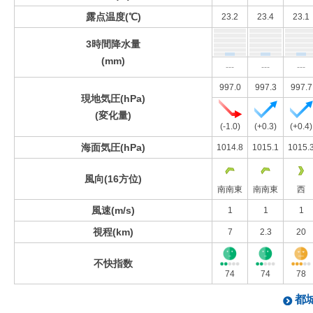
露点温度(℃)
23.2
23.4
23.1
3時間降水量
(mm)
---
---
---
997.0
997.3
997.7
現地気圧(hPa)
(変化量)
(-1.0)
(+0.3)
(+0.4)
海面気圧(hPa)
1014.8
1015.1
1015.
風向(16方位)
南南東
南南東
西
風速(m/s)
1
1
1
視程(km)
7
2.3
20
不快指数
74
74
78
都城