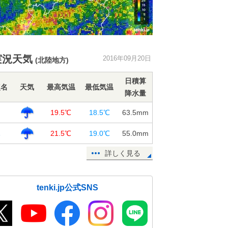
実況天気
2016年09月20日
(北陸地方)
日積算
点名
天気
最高気温
最低気温
降水量
山
19.5℃
18.5℃
63.5
mm
木
21.5℃
19.0℃
55.0
mm
詳しく見る
tenki.jp公式SNS