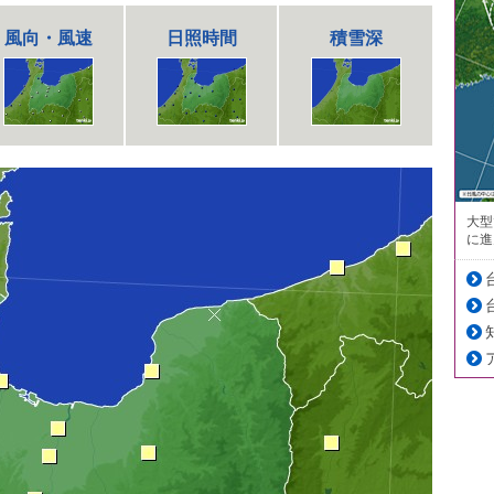
風向・風速
日照時間
積雪深
大型
に進