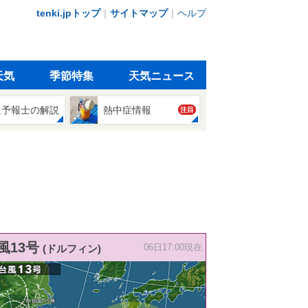
tenki.jpトップ
｜
サイトマップ
｜
ヘルプ
天気
季節特集
天気ニュース
象予報士の解説
熱中症情報
注目
風13号
(ドルフィン)
06日17:00現在