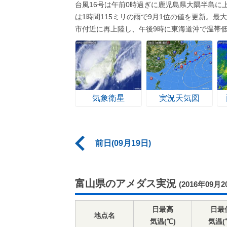
台風16号は午前0時過ぎに鹿児島県大隅半島
は1時間115ミリの雨で9月1位の値を更新。最
市付近に再上陸し、午後9時に東海道沖で温帯
気象衛星
実況天気図
前日(09月19日)
富山県のアメダス実況
(2016年09月2
日最高
日最
地点名
気温(℃)
気温(