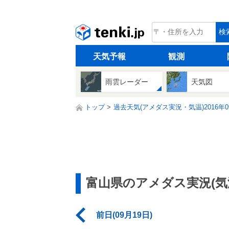
tenki.jp
検
天気予報
観測
雨雲レーダー
天気図
トップ
過去天気(アメダス実況・気温)2016年0
富山県のアメダス実況(気
前日(09月19日)