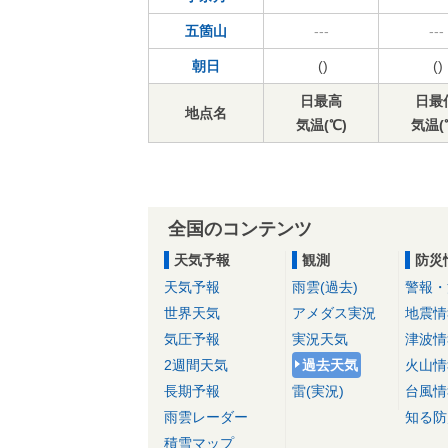
五箇山
---
---
朝日
()
()
日最高
日最
地点名
気温(℃)
気温(
全国のコンテンツ
天気予報
観測
防災
天気予報
雨雲(過去)
警報・
世界天気
アメダス実況
地震情
気圧予報
実況天気
津波情
2週間天気
過去天気
火山情
長期予報
雷(実況)
台風情
雨雲レーダー
知る防
積雪マップ