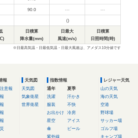
90.0
---
---
()
低
日積算
日最大
日積算
℃)
降水量(mm)
風速(m/s)
日照時間(時)
※日最高気温・日最低気温・日最大風速は、アメダス10分値です
情報
天気図
指数情報
レジャー天気
注意報
天気図
通年
夏季
山の天気
報
気象衛星
洗濯
汗かき
海の天気
報
世界衛星
服装
不快
空港
報
お出かけ
冷房
野球場
報
星空
アイス
サッカー場
災
傘
ビール
ゴルフ場
紫外線
キャンプ場