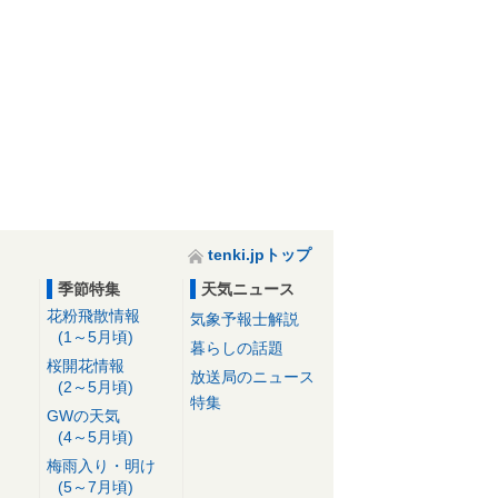
tenki.jpトップ
季節特集
天気ニュース
花粉飛散情報
気象予報士解説
(1～5月頃)
暮らしの話題
桜開花情報
放送局のニュース
(2～5月頃)
特集
GWの天気
(4～5月頃)
梅雨入り・明け
(5～7月頃)