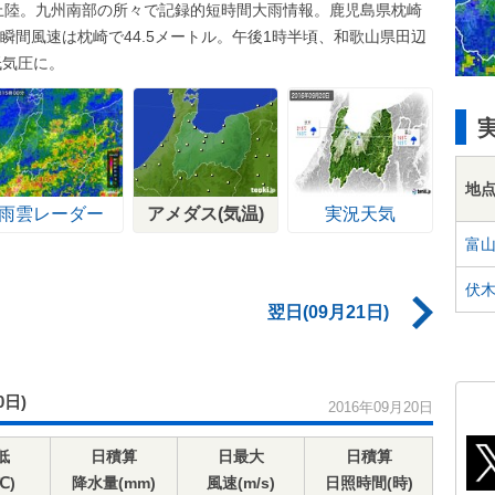
に上陸。九州南部の所々で記録的短時間大雨情報。鹿児島県枕崎
大瞬間風速は枕崎で44.5メートル。午後1時半頃、和歌山県田辺
低気圧に。
地
雨雲レーダー
アメダス(気温)
実況天気
富
伏
翌日(09月21日)
0日)
2016年09月20日
低
日積算
日最大
日積算
℃)
降水量(mm)
風速(m/s)
日照時間(時)