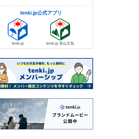
tenki.jp公式アプリ
tenki.jp
tenki.jp 登山天気