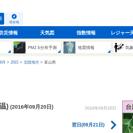
索
現在地
防災情報
天気図
指数情報
レジャー
PM2.5分布予測
地震情報
気
9月
20日
北陸地方
富山県
温)
台
(2016年09月20日)
2016年09月20日
翌日(09月21日)