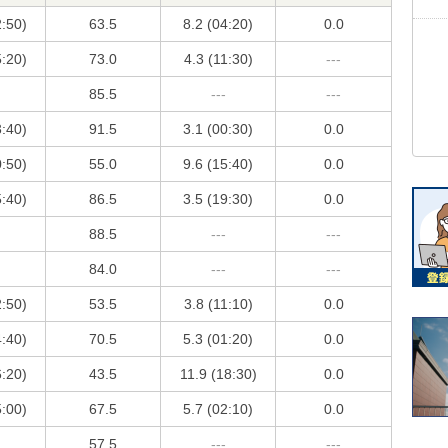
2:50)
63.5
8.2 (04:20)
0.0
5:20)
73.0
4.3 (11:30)
---
85.5
---
---
3:40)
91.5
3.1 (00:30)
0.0
0:50)
55.0
9.6 (15:40)
0.0
5:40)
86.5
3.5 (19:30)
0.0
88.5
---
---
84.0
---
---
2:50)
53.5
3.8 (11:10)
0.0
4:40)
70.5
5.3 (01:20)
0.0
6:20)
43.5
11.9 (18:30)
0.0
5:00)
67.5
5.7 (02:10)
0.0
57.5
---
---