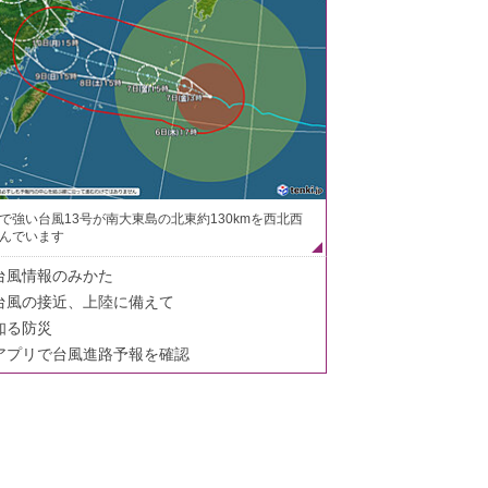
で強い台風13号が南大東島の北東約130kmを西北西
んでいます
台風情報のみかた
台風の接近、上陸に備えて
知る防災
アプリで台風進路予報を確認