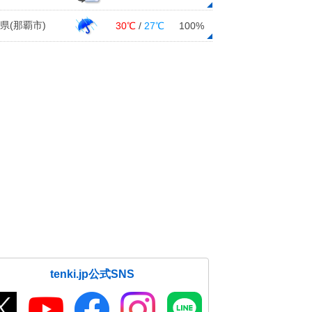
県(那覇市)
30℃
/
27℃
100%
tenki.jp公式SNS