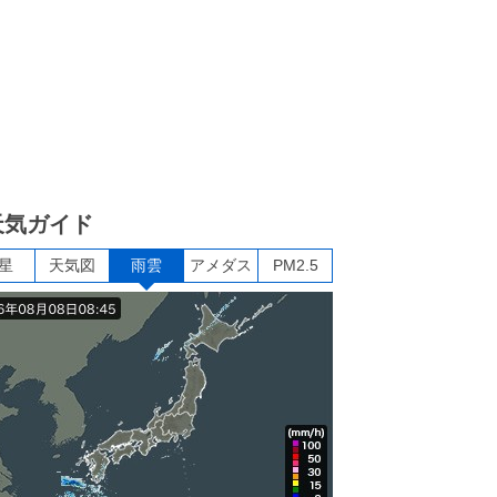
天気ガイド
星
天気図
雨雲
アメダス
PM2.5