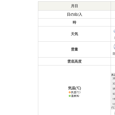
月日
日の出/入
時
天気
雲量
雲底高度
気温(℃)