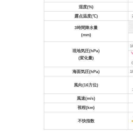
湿度(%)
露点温度(℃)
3時間降水量
(mm)
1
現地気圧(hPa)
(変化量)
(
海面気圧(hPa)
1
風向(16方位)
風速(m/s)
視程(km)
不快指数