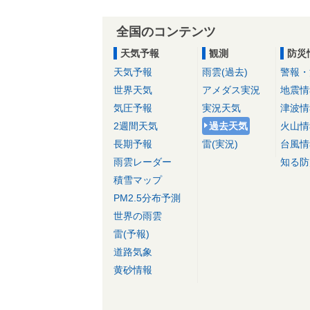
全国のコンテンツ
天気予報
観測
防災
天気予報
雨雲(過去)
警報・
世界天気
アメダス実況
地震情
気圧予報
実況天気
津波情
2週間天気
過去天気
火山情
長期予報
雷(実況)
台風情
雨雲レーダー
知る防
積雪マップ
PM2.5分布予測
世界の雨雲
雷(予報)
道路気象
黄砂情報