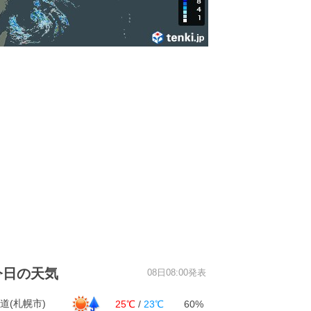
今日の天気
08日08:00発表
道(札幌市)
25℃
/
23℃
60%