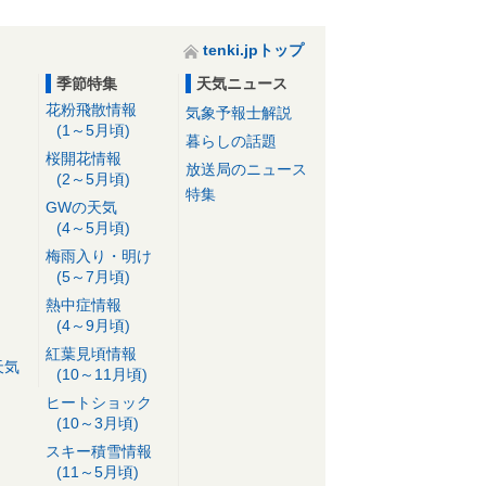
tenki.jpトップ
季節特集
天気ニュース
花粉飛散情報
気象予報士解説
(1～5月頃)
暮らしの話題
桜開花情報
放送局のニュース
(2～5月頃)
特集
GWの天気
(4～5月頃)
梅雨入り・明け
(5～7月頃)
熱中症情報
(4～9月頃)
紅葉見頃情報
天気
(10～11月頃)
ヒートショック
(10～3月頃)
スキー積雪情報
(11～5月頃)