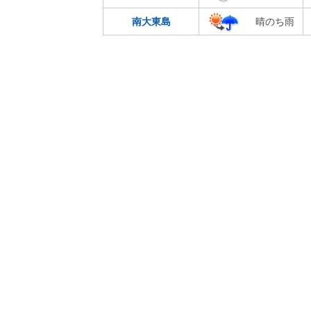
南大東島
晴のち雨