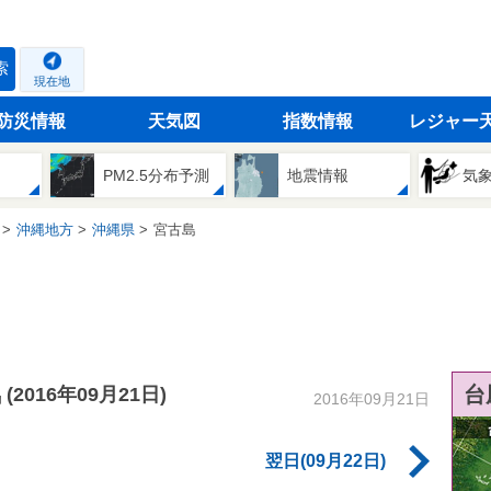
索
現在地
防災情報
天気図
指数情報
レジャー
PM2.5分布予測
地震情報
気
沖縄地方
沖縄県
宮古島
気
台
(2016年09月21日)
2016年09月21日
翌日(09月22日)