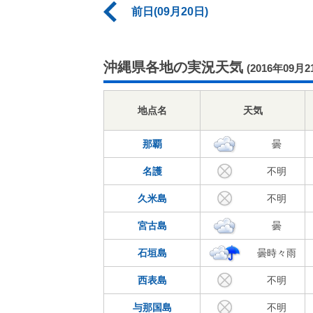
前日(09月20日)
沖縄県各地の実況天気
(2016年09月2
地点名
天気
那覇
曇
名護
不明
久米島
不明
宮古島
曇
石垣島
曇時々雨
西表島
不明
与那国島
不明