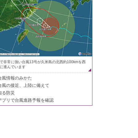
で非常に強い台風13号が久米島の北西約100kmを西
に進んでいます
台風情報のみかた
台風の接近、上陸に備えて
知る防災
アプリで台風進路予報を確認