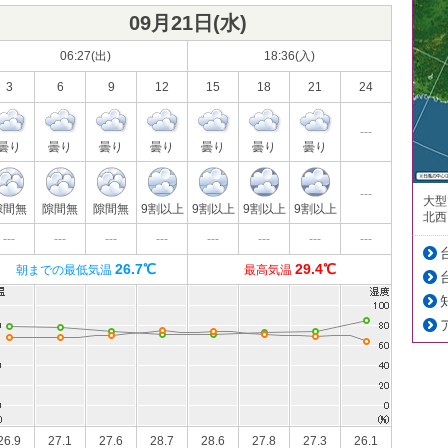
09月21日(
水
)
06:27(出)
18:36(入)
3
6
9
12
15
18
21
24
---
曇り
曇り
曇り
曇り
曇り
曇り
曇り
---
大型
隙間無
隙間無
隙間無
9割以上
9割以上
9割以上
9割以上
北西
---
---
---
---
---
---
---
---
26.7℃
29.4℃
朝までの最低気温
最高気温
26.9
27.1
27.6
28.7
28.6
27.8
27.3
26.1