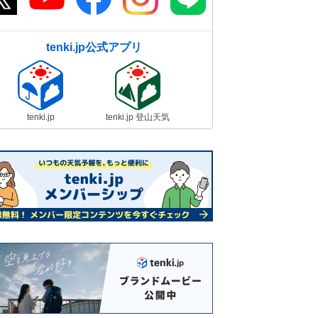
tenki.jp公式アプリ
tenki.jp
tenki.jp 登山天気