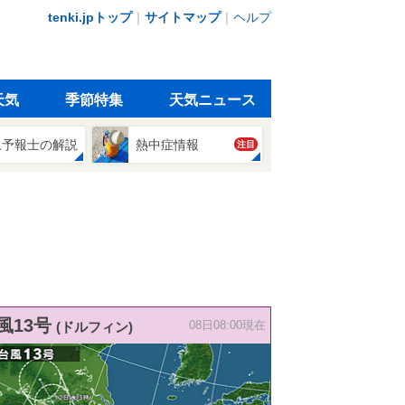
tenki.jpトップ
｜
サイトマップ
｜
ヘルプ
天気
季節特集
天気ニュース
象予報士の解説
熱中症情報
注目
風13号
(ドルフィン)
08日08:00現在