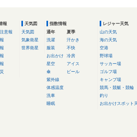
情報
天気図
指数情報
レジャー天気
注意報
天気図
通年
夏季
山の天気
報
気象衛星
洗濯
汗かき
海の天気
報
世界衛星
服装
不快
空港
報
お出かけ
冷房
野球場
報
星空
アイス
サッカー場
災
傘
ビール
ゴルフ場
紫外線
キャンプ場
体感温度
競馬・競艇・競輪
洗車
釣り
睡眠
お出かけスポット