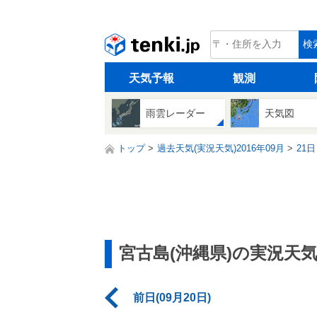
tenki.jp
検
天気予報
観測
雨雲レーダー
天気図
トップ
過去天気(実況天気)2016年09月
21日
宮古島(沖縄県)の実況天
前日(09月20日)