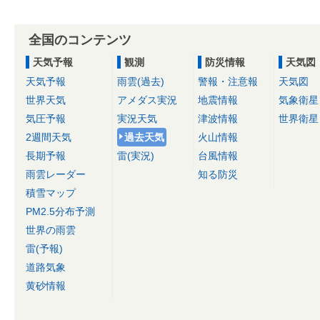
全国のコンテンツ
天気予報
観測
防災情報
天気図
天気予報
雨雲(過去)
警報・注意報
天気図
世界天気
アメダス実況
地震情報
気象衛星
気圧予報
実況天気
津波情報
世界衛星
2週間天気
過去天気
火山情報
長期予報
雷(実況)
台風情報
雨雲レーダー
知る防災
積雪マップ
PM2.5分布予測
世界の雨雲
雷(予報)
道路気象
黄砂情報