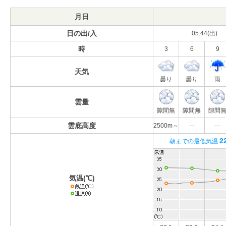
月日
日の出/入
05:44(出)
時
3
6
9
天気
曇り
曇り
雨
雲量
隙間無
隙間無
隙間
雲底高度
2500m～
---
---
2
朝までの最低気温
気温(℃)