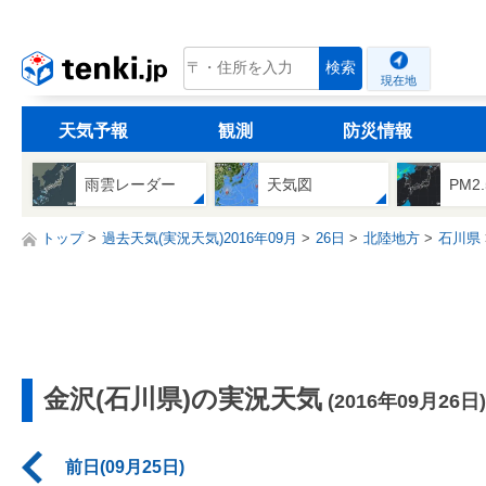
tenki.jp
検索
現在地
天気予報
観測
防災情報
雨雲レーダー
天気図
PM2
トップ
過去天気(実況天気)2016年09月
26日
北陸地方
石川県
金沢(石川県)の実況天気
(2016年09月26日)
前日(09月25日)