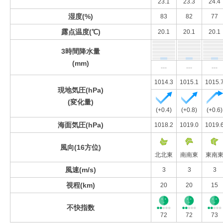
23.1
23.3
24.4
湿度(%)
83
82
77
露点温度(℃)
20.1
20.1
20.1
3時間降水量
(mm)
---
---
---
1014.3
1015.1
1015.
現地気圧(hPa)
(変化量)
(+0.4)
(+0.8)
(+0.6)
海面気圧(hPa)
1018.2
1019.0
1019.
風向(16方位)
北北東
南南東
東南
風速(m/s)
3
3
3
視程(km)
20
20
15
不快指数
72
72
73