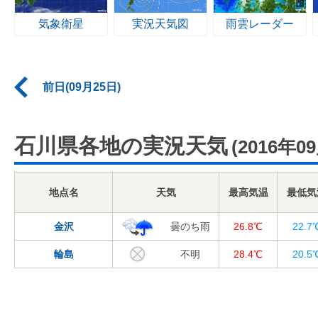
気象衛星
実況天気図
雨雲レーダー
前日(09月25日)
石川県各地の実況天気
(2016年0
地点名
天気
最高気温
最低気
金沢
曇のち雨
26.8℃
22.7
輪島
不明
28.4℃
20.5