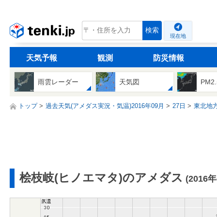
tenki.jp
検索
現在地
天気予報
観測
防災情報
雨雲レーダー
天気図
PM2
トップ
過去天気(アメダス実況・気温)2016年09月
27日
東北地
桧枝岐(ヒノエマタ)のアメダス
(2016