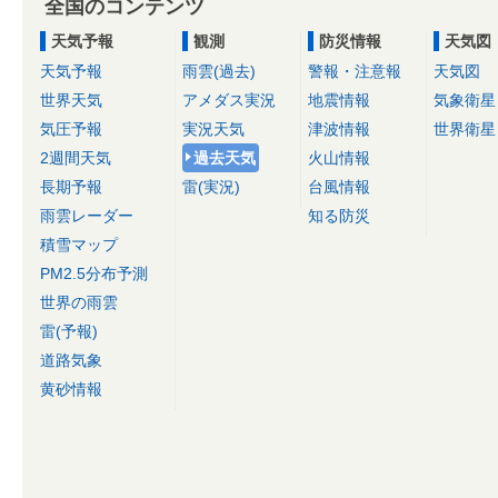
全国のコンテンツ
天気予報
観測
防災情報
天気図
天気予報
雨雲(過去)
警報・注意報
天気図
世界天気
アメダス実況
地震情報
気象衛星
気圧予報
実況天気
津波情報
世界衛星
2週間天気
過去天気
火山情報
長期予報
雷(実況)
台風情報
雨雲レーダー
知る防災
積雪マップ
PM2.5分布予測
世界の雨雲
雷(予報)
道路気象
黄砂情報