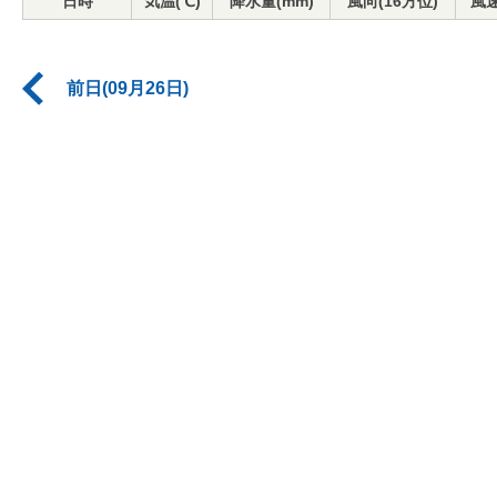
日時
気温(℃)
降水量(mm)
風向(16方位)
風速
前日(09月26日)