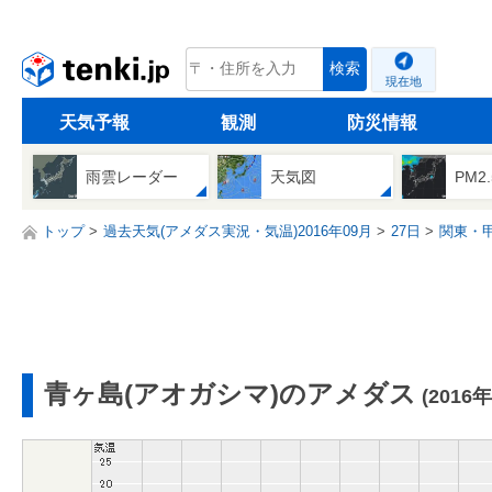
tenki.jp
検索
現在地
天気予報
観測
防災情報
雨雲レーダー
天気図
PM2
トップ
過去天気(アメダス実況・気温)2016年09月
27日
関東・
青ヶ島(アオガシマ)のアメダス
(2016