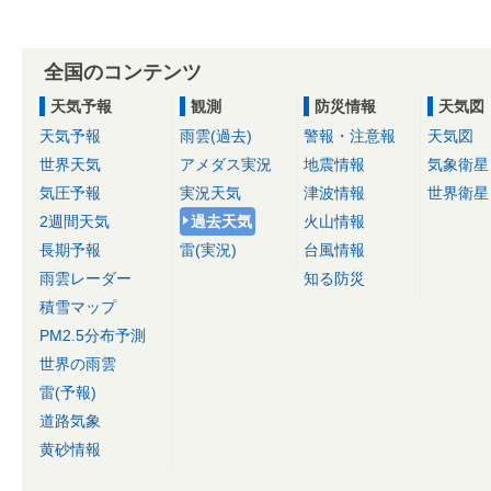
全国のコンテンツ
天気予報
観測
防災情報
天気図
天気予報
雨雲(過去)
警報・注意報
天気図
世界天気
アメダス実況
地震情報
気象衛星
気圧予報
実況天気
津波情報
世界衛星
2週間天気
過去天気
火山情報
長期予報
雷(実況)
台風情報
雨雲レーダー
知る防災
積雪マップ
PM2.5分布予測
世界の雨雲
雷(予報)
道路気象
黄砂情報