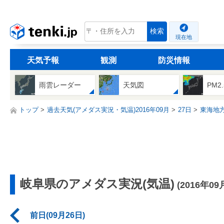
tenki.jp
検索
現在地
天気予報
観測
防災情報
雨雲レーダー
天気図
PM2
トップ
過去天気(アメダス実況・気温)2016年09月
27日
東海地
岐阜県のアメダス実況(気温)
(2016年09
前日(09月26日)