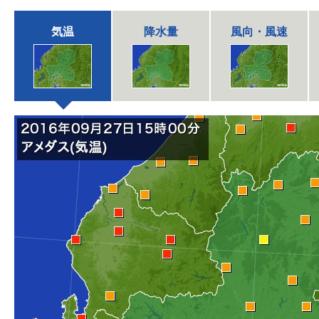
気温
降水量
風向・風速