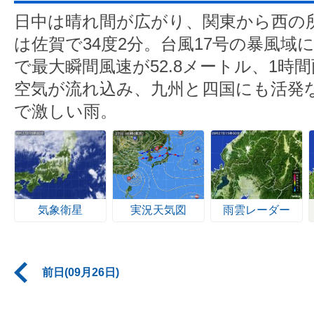
日中は晴れ間が広がり、関東から西の
は佐賀で34度2分。台風17号の暴風域
で最大瞬間風速が52.8メートル、1時
空気が流れ込み、九州と四国にも活発
で激しい雨。
気象衛星
実況天気図
雨雲レーダー
前日(09月26日)