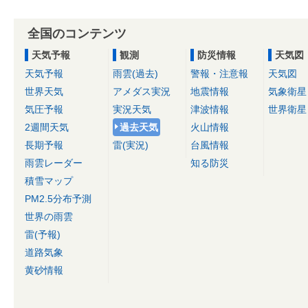
全国のコンテンツ
天気予報
観測
防災情報
天気図
天気予報
雨雲(過去)
警報・注意報
天気図
世界天気
アメダス実況
地震情報
気象衛星
気圧予報
実況天気
津波情報
世界衛星
2週間天気
過去天気
火山情報
長期予報
雷(実況)
台風情報
雨雲レーダー
知る防災
積雪マップ
PM2.5分布予測
世界の雨雲
雷(予報)
道路気象
黄砂情報