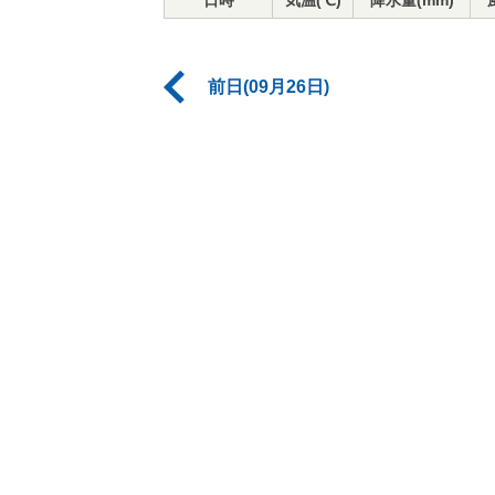
日時
気温(℃)
降水量(mm)
前日(09月26日)