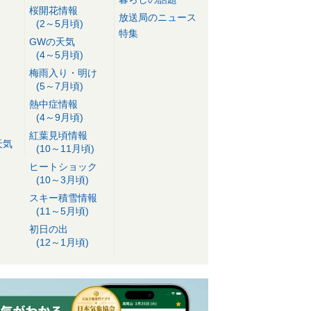
桜開花情報
放送局のニュース
(2～5月頃)
特集
GWの天気
(4～5月頃)
梅雨入り・明け
(5～7月頃)
熱中症情報
(4～9月頃)
紅葉見頃情報
天気
(10～11月頃)
ヒートショック
(10～3月頃)
スキー積雪情報
(11～5月頃)
初日の出
(12～1月頃)