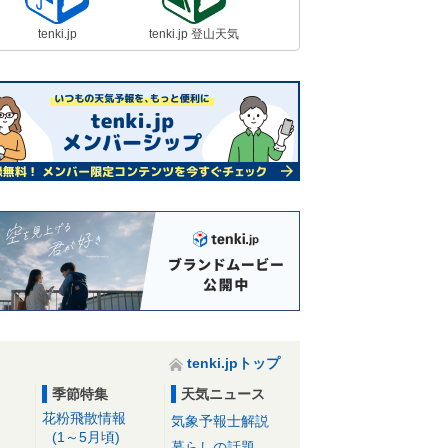
tenki.jp
tenki.jp 登山天気
tenki.jpトップ
季節特集
天気ニュース
花粉飛散情報
気象予報士解説
(1～5月頃)
暮らしの話題