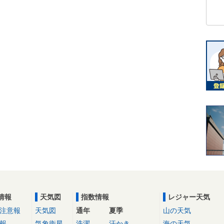
情報
天気図
指数情報
レジャー天気
注意報
天気図
通年
夏季
山の天気
報
気象衛星
洗濯
汗かき
海の天気