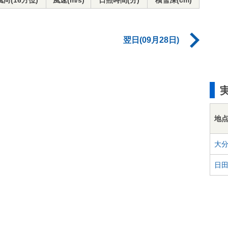
風向(16方位)
風速(m/s)
日照時間(分)
積雪深(cm)
翌日(09月28日)
地
大
日