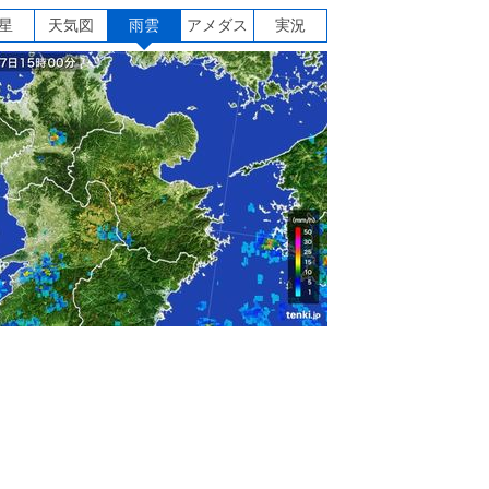
星
天気図
雨雲
アメダス
実況