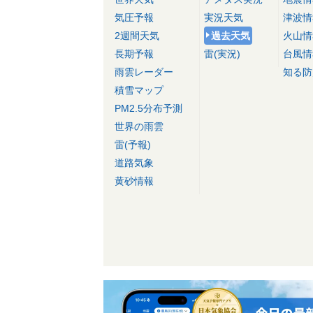
気圧予報
実況天気
津波情
2週間天気
過去天気
火山情
長期予報
雷(実況)
台風情
雨雲レーダー
知る防
積雪マップ
PM2.5分布予測
世界の雨雲
雷(予報)
道路気象
黄砂情報