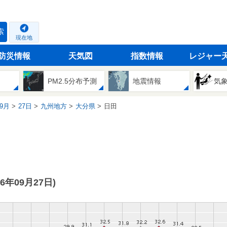
索
現在地
防災情報
天気図
指数情報
レジャー
PM2.5分布予測
地震情報
気
9月
27日
九州地方
大分県
日田
16年09月27日)