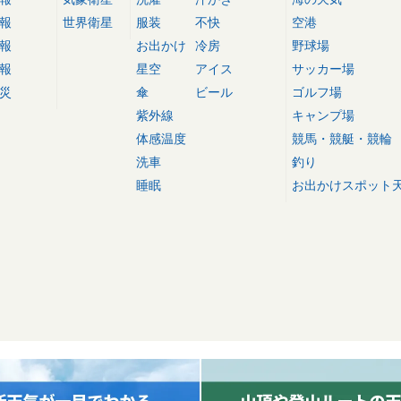
報
世界衛星
服装
不快
空港
報
お出かけ
冷房
野球場
報
星空
アイス
サッカー場
災
傘
ビール
ゴルフ場
紫外線
キャンプ場
体感温度
競馬・競艇・競輪
洗車
釣り
睡眠
お出かけスポット