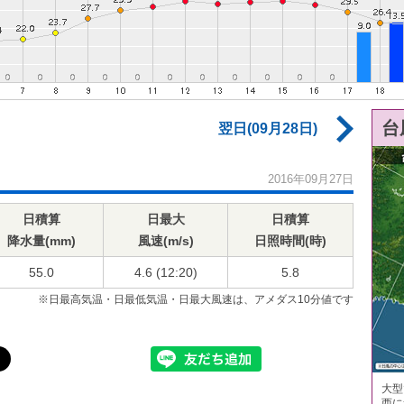
台
翌日(09月28日)
2016年09月27日
日積算
日最大
日積算
降水量(mm)
風速(m/s)
日照時間(時)
55.0
4.6 (12:20)
5.8
※日最高気温・日最低気温・日最大風速は、アメダス10分値です
大型
西に