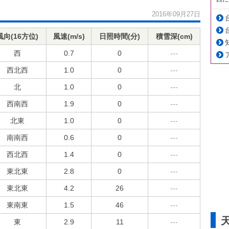
2016年09月27日
風向(16方位)
風速(m/s)
日照時間(分)
積雪深(cm)
西
0.7
0
---
西北西
1.0
0
---
北
1.0
0
---
西南西
1.9
0
---
北東
1.0
0
---
南南西
0.6
0
---
西北西
1.4
0
---
東北東
2.8
0
---
東北東
4.2
26
---
東南東
1.5
46
---
東
2.9
11
---