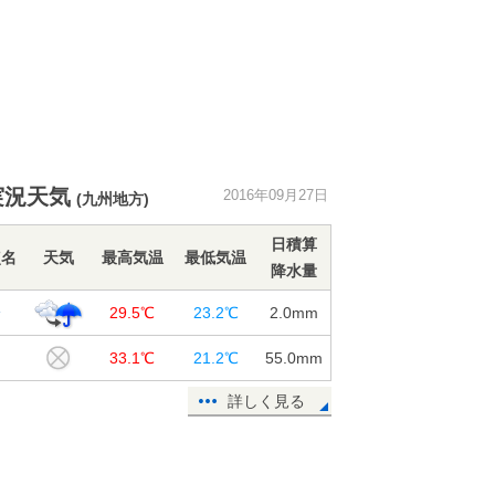
実況天気
2016年09月27日
(九州地方)
日積算
点名
天気
最高気温
最低気温
降水量
分
29.5℃
23.2℃
2.0
mm
田
33.1℃
21.2℃
55.0
mm
詳しく見る