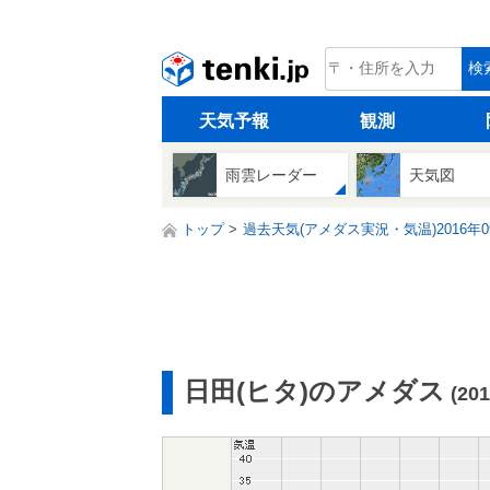
tenki.jp
検
天気予報
観測
雨雲レーダー
天気図
トップ
過去天気(アメダス実況・気温)2016年0
日田(ヒタ)のアメダス
(20