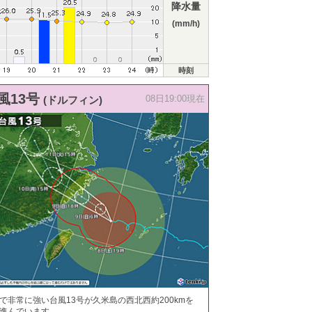
降水量
(mm/h)
時刻
風13号
(ドルフィン)
08日19:00現在
で非常に強い台風13号が久米島の西北西約200kmを
進んでいます