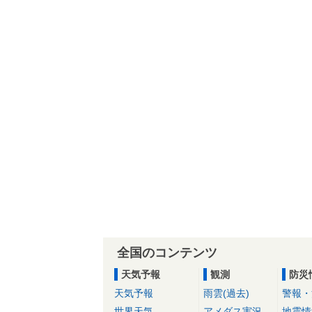
全国のコンテンツ
天気予報
観測
防災
天気予報
雨雲(過去)
警報・
世界天気
アメダス実況
地震情