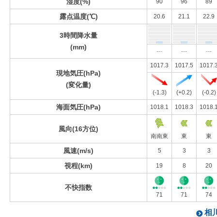
湿度(%)
90
96
89
露点温度(℃)
20.6
21.1
22.9
3時間降水量
(mm)
---
---
---
1017.3
1017.5
1017.
現地気圧(hPa)
(変化量)
(-1.3)
(+0.2)
(-0.2)
海面気圧(hPa)
1018.1
1018.3
1018.
風向(16方位)
南南東
東
東
風速(m/s)
5
3
3
視程(km)
19
8
20
不快指数
71
71
74
相川