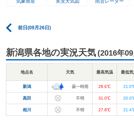
気象衛星
実況天気図
雨雲レーダー
前日(09月26日)
新潟県各地の実況天気
(2016年0
地点名
天気
最高気温
最低気
新潟
曇一時雨
28.6℃
21.0
高田
不明
31.0℃
20.0
相川
不明
27.8℃
21.4