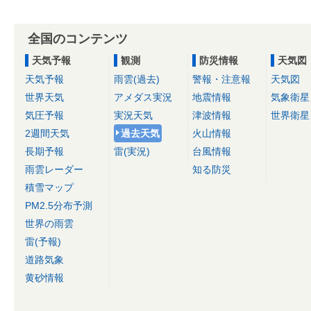
全国のコンテンツ
天気予報
観測
防災情報
天気図
天気予報
雨雲(過去)
警報・注意報
天気図
世界天気
アメダス実況
地震情報
気象衛星
気圧予報
実況天気
津波情報
世界衛星
2週間天気
過去天気
火山情報
長期予報
雷(実況)
台風情報
雨雲レーダー
知る防災
積雪マップ
PM2.5分布予測
世界の雨雲
雷(予報)
道路気象
黄砂情報