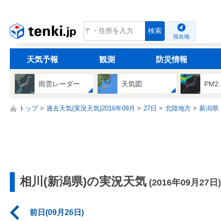
tenki.jp
検索
現在地
天気予報
観測
防災情報
雨雲レーダー
天気図
PM2
トップ
過去天気(実況天気)2016年09月
27日
北陸地方
新潟県
相川(新潟県)の実況天気
(2016年09月27日)
前日(09月26日)