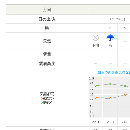
月日
日の出/入
05:39(出)
時
3
6
9
天気
---
不明
雨
雲量
---
---
---
雲底高度
---
---
---
2
朝までの最低気温
気温(℃)
22.3
21.8
24.8