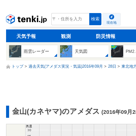
tenki.jp
検索
現在地
天気予報
観測
防災情報
雨雲レーダー
天気図
PM2
トップ
過去天気(アメダス実況・気温)2016年09月
28日
東北地
金山(カネヤマ)のアメダス
(2016年09月2