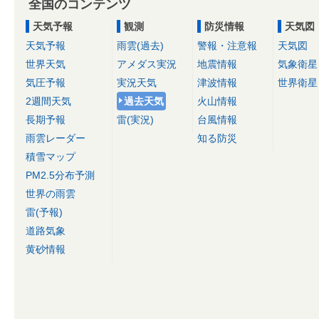
全国のコンテンツ
天気予報
観測
防災情報
天気図
天気予報
雨雲(過去)
警報・注意報
天気図
世界天気
アメダス実況
地震情報
気象衛星
気圧予報
実況天気
津波情報
世界衛星
2週間天気
過去天気
火山情報
長期予報
雷(実況)
台風情報
雨雲レーダー
知る防災
積雪マップ
PM2.5分布予測
世界の雨雲
雷(予報)
道路気象
黄砂情報