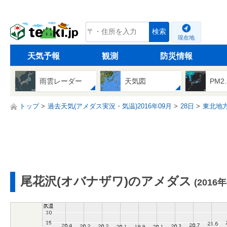
tenki.jp
検索
現在地
天気予報
観測
防災情報
雨雲レーダー
天気図
PM2
トップ
過去天気(アメダス実況・気温)2016年09月
28日
東北地
尾花沢(オバナザワ)のアメダス
(2016