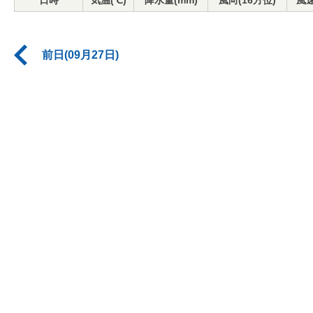
日時
気温(℃)
降水量(mm)
風向(16方位)
風速
前日(09月27日)