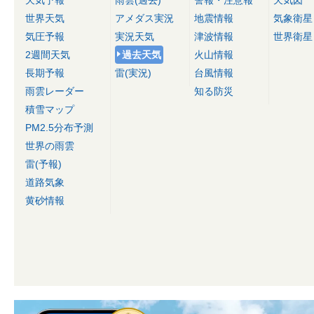
天気予報
雨雲(過去)
警報・注意報
天気図
世界天気
アメダス実況
地震情報
気象衛星
気圧予報
実況天気
津波情報
世界衛星
2週間天気
過去天気
火山情報
長期予報
雷(実況)
台風情報
雨雲レーダー
知る防災
積雪マップ
PM2.5分布予測
世界の雨雲
雷(予報)
道路気象
黄砂情報