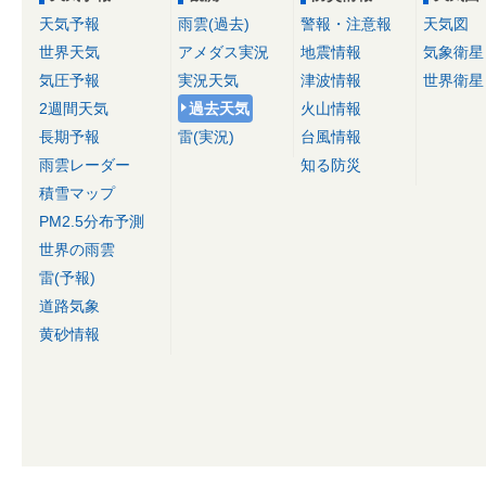
天気予報
雨雲(過去)
警報・注意報
天気図
世界天気
アメダス実況
地震情報
気象衛星
気圧予報
実況天気
津波情報
世界衛星
2週間天気
過去天気
火山情報
長期予報
雷(実況)
台風情報
雨雲レーダー
知る防災
積雪マップ
PM2.5分布予測
世界の雨雲
雷(予報)
道路気象
黄砂情報