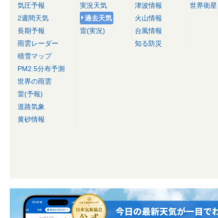
気圧予報
実況天気
津波情報
世界衛星
2週間天気
過去天気
火山情報
長期予報
雷(実況)
台風情報
雨雲レーダー
知る防災
積雪マップ
PM2.5分布予測
世界の雨雲
雷(予報)
道路気象
黄砂情報