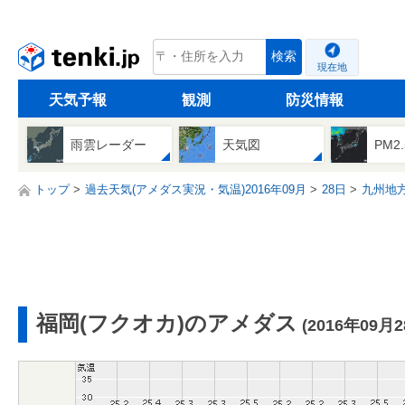
tenki.jp
検索
現在地
天気予報
観測
防災情報
雨雲レーダー
天気図
PM2
トップ
過去天気(アメダス実況・気温)2016年09月
28日
九州地
福岡(フクオカ)のアメダス
(2016年09月2