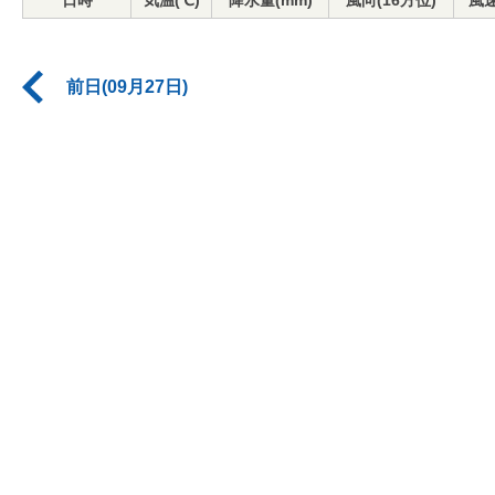
日時
気温(℃)
降水量(mm)
風向(16方位)
風速
前日(09月27日)