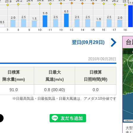
台
翌日(09月29日)
2016年09月28日
日積算
日最大
日積算
降水量(mm)
風速(m/s)
日照時間(時)
91.0
0.8 (00:40)
0.0
※日最高気温・日最低気温・日最大風速は、アメダス10分値です
大型
進ん