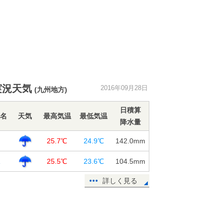
実況天気
2016年09月28日
(九州地方)
日積算
名
天気
最高気温
最低気温
降水量
岡
25.7℃
24.9℃
142.0
mm
塚
25.5℃
23.6℃
104.5
mm
詳しく見る