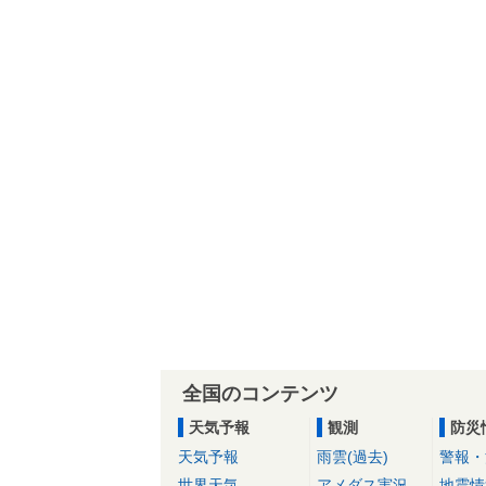
全国のコンテンツ
天気予報
観測
防災
天気予報
雨雲(過去)
警報・
世界天気
アメダス実況
地震情