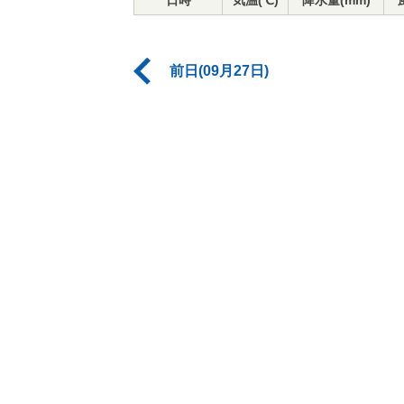
日時
気温(℃)
降水量(mm)
前日(09月27日)