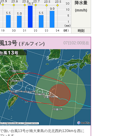
降水量
(mm/h)
時刻
風13号
(ドルフィン)
07日02:00現在
で強い台風13号が南大東島の北北西約120kmを西に
でいます