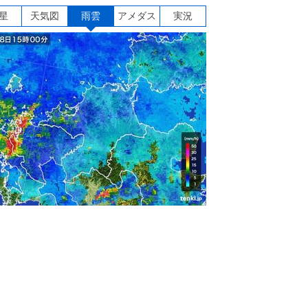
星
天気図
雨雲
アメダス
実況