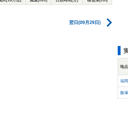
風向(16方位)
風速(m/s)
日照時間(分)
積雪深(cm)
翌日(09月29日)
地点
福
飯