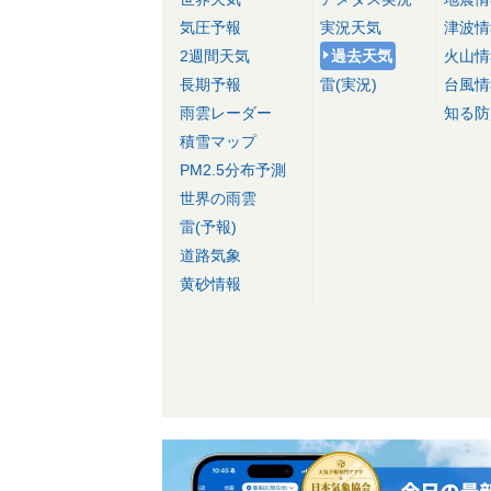
気圧予報
実況天気
津波情
2週間天気
過去天気
火山情
長期予報
雷(実況)
台風情
雨雲レーダー
知る防
積雪マップ
PM2.5分布予測
世界の雨雲
雷(予報)
道路気象
黄砂情報