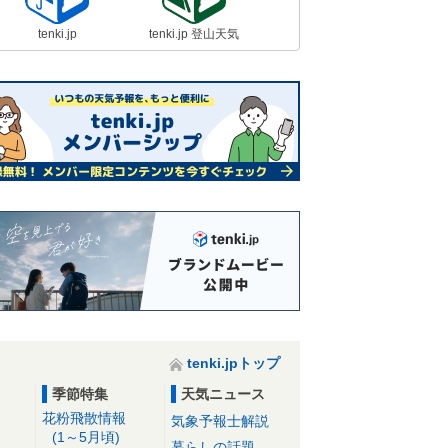
tenki.jp
tenki.jp 登山天気
tenki.jpトップ
季節特集
天気ニュース
花粉飛散情報
気象予報士解説
(1～5月頃)
暮らしの話題