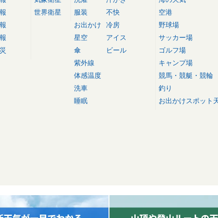
報
世界衛星
服装
不快
空港
報
お出かけ
冷房
野球場
報
星空
アイス
サッカー場
災
傘
ビール
ゴルフ場
紫外線
キャンプ場
体感温度
競馬・競艇・競輪
洗車
釣り
睡眠
お出かけスポット