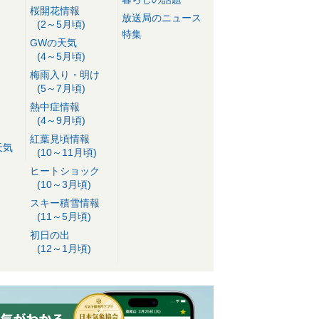
桜開花情報
放送局のニュース
(2～5月頃)
特集
GWの天気
(4～5月頃)
梅雨入り・明け
(5～7月頃)
熱中症情報
(4～9月頃)
紅葉見頃情報
天気
(10～11月頃)
ヒートショック
(10～3月頃)
スキー積雪情報
(11～5月頃)
初日の出
(12～1月頃)