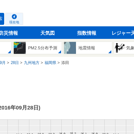
索
現在地
防災情報
天気図
指数情報
レジャー
PM2.5分布予測
地震情報
気
9月
28日
九州地方
福岡県
添田
(2016年09月28日)