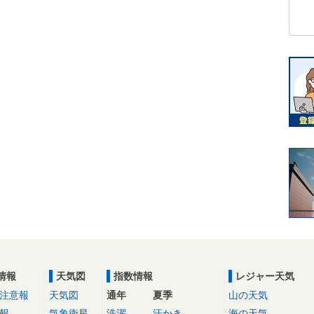
情報
天気図
指数情報
レジャー天気
注意報
天気図
通年
夏季
山の天気
報
気象衛星
洗濯
汗かき
海の天気