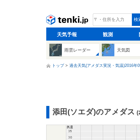
tenki.jp
検
天気予報
観測
雨雲レーダー
天気図
トップ
過去天気(アメダス実況・気温)2016年0
添田(ソエダ)のアメダス