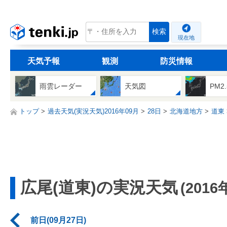
tenki.jp
検索
現在地
天気予報
観測
防災情報
雨雲レーダー
天気図
PM2
トップ
過去天気(実況天気)2016年09月
28日
北海道地方
道東
広尾(道東)の実況天気
(2016
前日(09月27日)