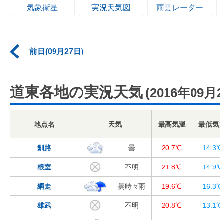
気象衛星
実況天気図
雨雲レーダー
前日(09月27日)
道東各地の実況天気
(2016年09月
地点名
天気
最高気温
最低気
釧路
曇
20.7℃
14.3
根室
不明
21.8℃
14.9
網走
曇時々雨
19.6℃
16.3
雄武
不明
20.8℃
13.1