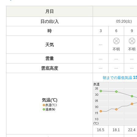
月日
日の出/入
05:20(出)
時
3
6
9
天気
---
不明
不明
雲量
---
---
---
雲底高度
---
---
---
1
朝までの最低気温
気温(℃)
16.5
18.1
22.4