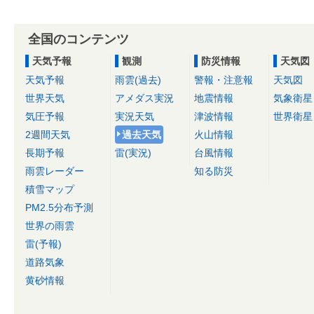
全国のコンテンツ
天気予報
観測
防災情報
天気図
天気予報
雨雲(過去)
警報・注意報
天気図
世界天気
アメダス実況
地震情報
気象衛星
気圧予報
実況天気
津波情報
世界衛星
2週間天気
過去天気
火山情報
長期予報
雷(実況)
台風情報
雨雲レーダー
知る防災
積雪マップ
PM2.5分布予測
世界の雨雲
雷(予報)
道路気象
黄砂情報