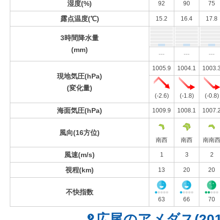
湿度(%)
92
90
75
露点温度(℃)
15.2
16.4
17.8
3時間降水量
(mm)
---
---
---
1005.9
1004.1
1003.
現地気圧(hPa)
(変化量)
(-2.6)
(-1.8)
(-0.8)
海面気圧(hPa)
1009.9
1008.1
1007.
風向(16方位)
南西
南西
南南
風速(m/s)
1
3
2
視程(km)
13
20
20
不快指数
63
66
70
広尾のアメダス(201