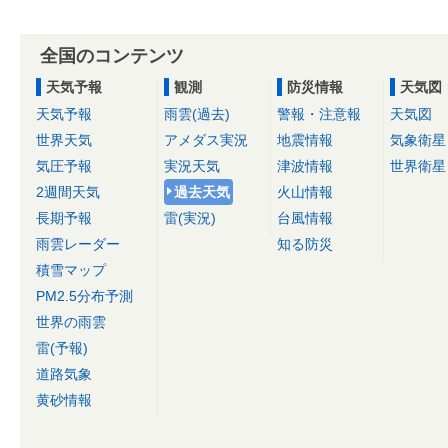
全国のコンテンツ
天気予報
観測
防災情報
天気図
天気予報
雨雲(過去)
警報・注意報
天気図
世界天気
アメダス実況
地震情報
気象衛星
気圧予報
実況天気
津波情報
世界衛星
2週間天気
過去天気
火山情報
長期予報
雷(実況)
台風情報
雨雲レーダー
知る防災
積雪マップ
PM2.5分布予測
世界の雨雲
雷(予報)
道路気象
黄砂情報