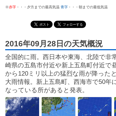
※
赤字
・・・夕方までの最高気温
青字
・・・朝までの最低気温
2016年09月28日の天気概況
全国的に雨。西日本や東海、北陸で非
崎県の五島市付近や新上五島町付近で昼
から120ミリ以上の猛烈な雨が降った
大雨情報。新上五島町、西海市で50年
なっている所があると発表。